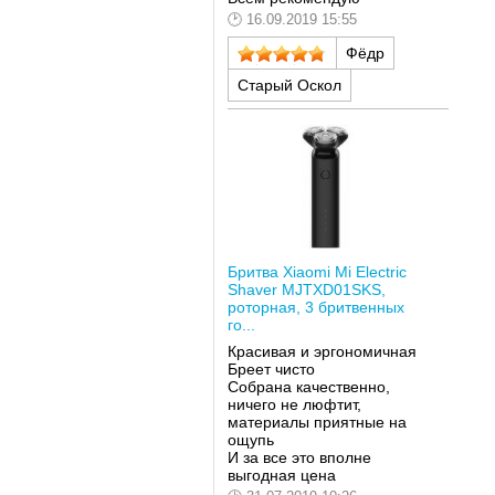
16.09.2019 15:55
Фёдр
Старый Оскол
Бритва Xiaomi Mi Electric
Shaver MJTXD01SKS,
роторная, 3 бритвенных
го...
Красивая и эргономичная
Бреет чисто
Собрана качественно,
ничего не люфтит,
материалы приятные на
ощупь
И за все это вполне
выгодная цена