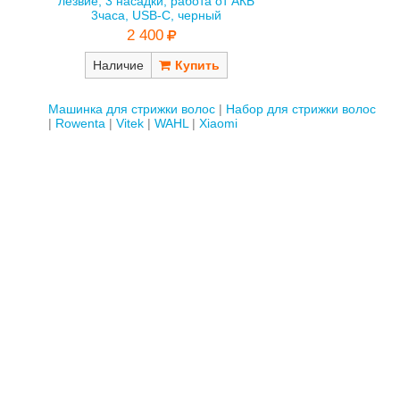
лезвие, 3 насадки, работа от АКБ
3часа, USB-C, черный
2 400
Наличие
Машинка для стрижки волос
Набор для стрижки волос
Rowenta
Vitek
WAHL
Xiaomi