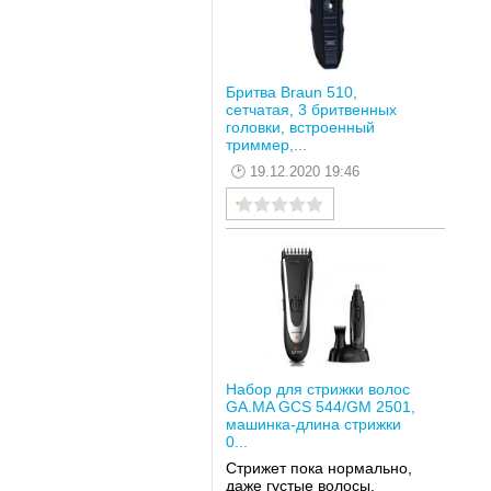
Бритва Braun 510,
сетчатая, 3 бритвенных
головки, встроенный
триммер,...
19.12.2020 19:46
Набор для стрижки волос
GA.MA GCS 544/GM 2501,
машинка-длина стрижки
0...
Стрижет пока нормально,
даже густые волосы.