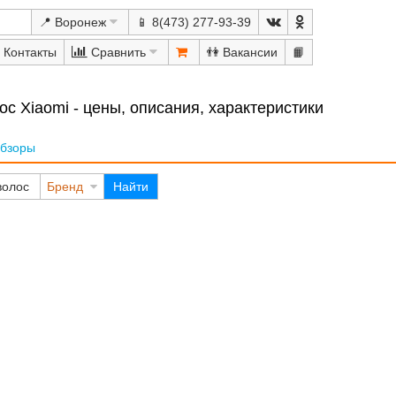
📍 Воронеж
📱 8(473) 277-93-39
Сравнить
👫
📙
с Xiaomi - цены, описания, характеристики
бзоры
волос
Бренд
Найти