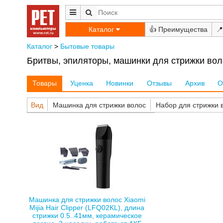
Каталог
👍
📍
Каталог
>
Бытовые товары
Бритвы, эпиляторы, машинки для стрижки воло
Товары
Уценка
Новинки
Отзывы
Архив
О
Вид
Машинка для стрижки волос
Набор для стрижки 
Машинка для стрижки волос Xiaomi
Mijia Hair Clipper (LFQ02KL), длина
стрижки 0.5..41мм, керамическое