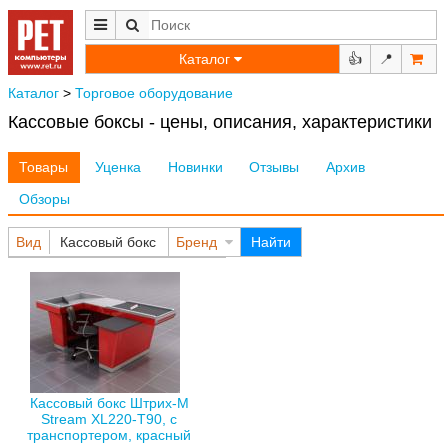
Каталог
👍
📍
Каталог
>
Торговое оборудование
Кассовые боксы - цены, описания, характеристики
Товары
Уценка
Новинки
Отзывы
Архив
Обзоры
Вид
Кассовый бокс
Бренд
Найти
Кассовый бокс Штрих-М
Stream XL220-T90, с
транспортером, красный