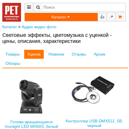
Каталог
👍
📍
Каталог
>
Аудио видео фото
Световые эффекты, цветомузыка с уценкой -
цены, описания, характеристики
Товары
Уценка
Новинки
Отзывы
Архив
Обзоры
Контроллер USB-DMX512, 5В,
Голова вращающаяся
черный
Involight LED MH50S, белый