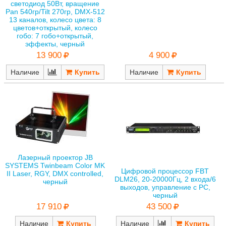
светодиод 50Вт, вращение
Pan 540гр/Tilt 270гр, DMX-512
13 каналов, колесо цвета: 8
цветов+открытый, колесо
гобо: 7 гобо+открытый,
эффекты, черный
4 900
13 900
Наличие
Наличие
Лазерный проектор JB
SYSTEMS Twinbeam Color MK
Цифровой процессор FBT
II Laser, RGY, DMX controlled,
DLM26, 20-20000Гц, 2 входа/6
черный
выходов, управление с PC,
черный
17 910
43 500
Наличие
Наличие