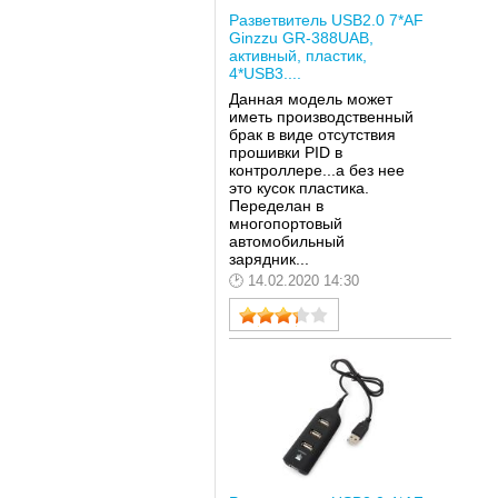
Разветвитель USB2.0 7*AF
Ginzzu GR-388UAB,
активный, пластик,
4*USB3....
Данная модель может
иметь производственный
брак в виде отсутствия
прошивки PID в
контроллере...а без нее
это кусок пластика.
Переделан в
многопортовый
автомобильный
зарядник...
14.02.2020 14:30