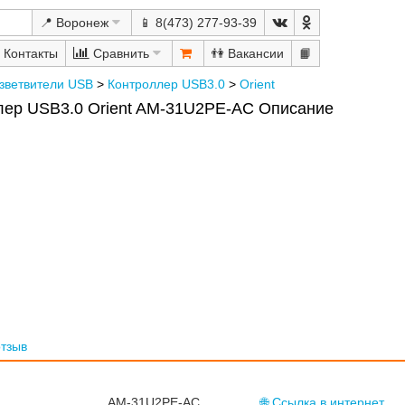
📍 Воронеж
📱 8(473) 277-93-39
Сравнить
👫
📙
зветвители USB
>
Контроллер USB3.0
>
Orient
лер USB3.0 Orient AM-31U2PE-AС Описание
отзыв
AM-31U2PE-AС
🌐 Ссылка в интернет