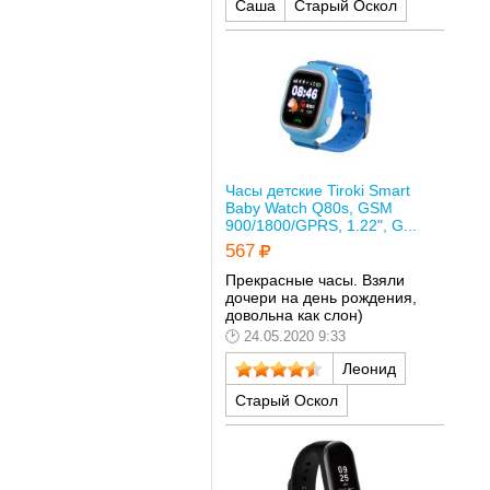
Саша
Старый Оскол
Часы детские Tiroki Smart
Baby Watch Q80s, GSM
900/1800/GPRS, 1.22", G...
567
Прекрасные часы. Взяли
дочери на день рождения,
довольна как слон)
24.05.2020 9:33
Леонид
Старый Оскол