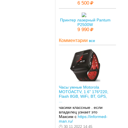
6 500
Принтер лазерный Pantum
P2500W
9 990
Комментарии
все
Часы умные Motorola
MOTOACTV, 1.6" 176*220,
Flash 8GB, WiFi, BT, GPS,
...
часики классные . если
владелец узнает это
Максим с
https://informed-
man.ru/
30.11.2022 14:45