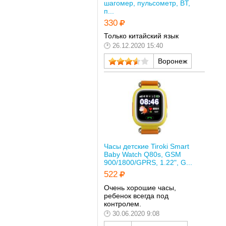
шагомер, пульсометр, BT,
п...
330
Только китайский язык
26.12.2020 15:40
Воронеж
Часы детские Tiroki Smart
Baby Watch Q80s, GSM
900/1800/GPRS, 1.22", G...
522
Очень хорошие часы,
ребенок всегда под
контролем.
30.06.2020 9:08