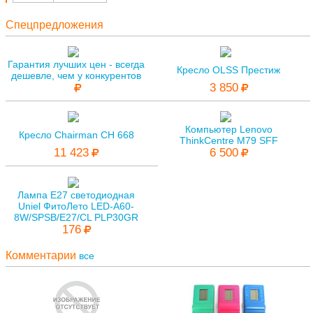
Спецпредложения
Гарантия лучших цен - всегда
Кресло OLSS Престиж
дешевле, чем у конкурентов
3 850
Компьютер Lenovo
Кресло Chairman CH 668
ThinkCentre M79 SFF
11 423
6 500
Лампа E27 светодиодная
Uniel ФитоЛето LED-A60-
8W/SPSB/E27/CL PLP30GR
176
Комментарии
все