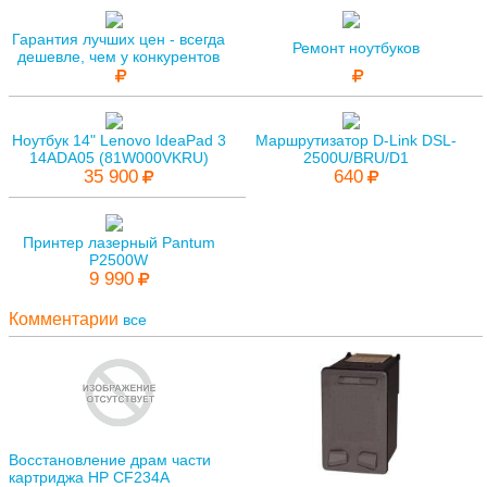
Гарантия лучших цен - всегда
Ремонт ноутбуков
дешевле, чем у конкурентов
Ноутбук 14" Lenovo IdeaPad 3
Маршрутизатор D-Link DSL-
14ADA05 (81W000VKRU)
2500U/BRU/D1
35 900
640
Принтер лазерный Pantum
P2500W
9 990
Комментарии
все
Восстановление драм части
картриджа HP CF234A