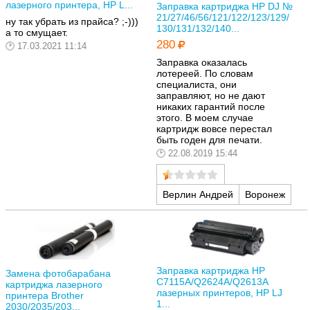
лазерного принтера, HP L...
Заправка картриджа HP DJ №
21/27/46/56/121/122/123/129/
ну так убрать из прайса? ;-)))
130/131/132/140...
а то смущает.
280
17.03.2021 11:14
Заправка оказалась
лотереей. По словам
специалиста, они
заправляют, но не дают
никаких гарантий после
этого. В моем случае
картридж вовсе перестал
быть годен для печати.
22.08.2019 15:44
Верлин Андрей
Воронеж
Заправка картриджа HP
Замена фотобарабана
C7115A/Q2624A/Q2613A
картриджа лазерного
лазерных принтеров, HP LJ
принтера Brother
1...
2030/2035/203...