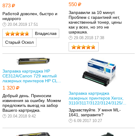
550
873
Заправили за 10 минут.
Работой доволен, быстро и
Проблем с гарантией нет,
недорого
качественный тонер, цены
20.04.2019 17:51
как у всех, но это не
шарашка.
Владислав
29.08.2018 17:38
Старый Оскол
Заправка картриджа HP
CE312A/Canon 729 желтый
лазерных принтеров HP CL...
1 320
Заправка картриджа
Добрый день. Приносим
лазерных принтеров Xerox,
извинения за ошибку. Можем
3110/3117/3122/3124/3125/...
предложить выезд на забор
Здравствуйте. У меня ML-
Вашего картриджа.
1641, заправите?
20.04.2018 9:42
6.09.2017 10:27