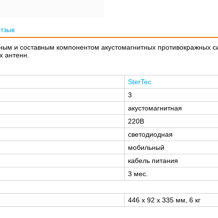
отзыв
вным и составным компонентом акустомагнитных противокражных с
х антенн.
SterTec
3
акустомагнитная
220В
светодиодная
мобильный
кабель питания
3 мес.
446 x 92 x 335 мм, 6 кг