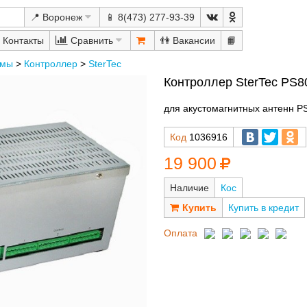
📍 Воронеж
📱 8(473) 277-93-39
Сравнить
👫
📙
емы
>
Контроллер
>
SterTec
Контроллер SterTec PS8
для акустомагнитных антенн P
Код
1036916
19 900
Наличие
Кос
Купить в кредит
Оплата