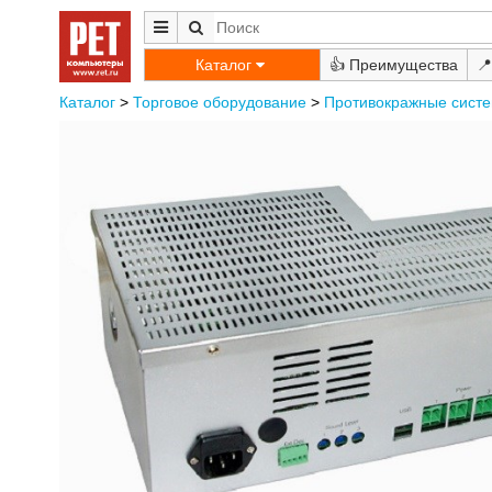
Каталог
👍
📍
Каталог
>
Торговое оборудование
>
Противокражные сист