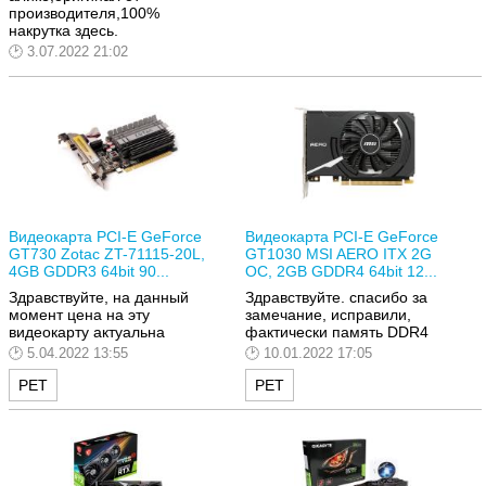
производителя,100%
накрутка здесь.
3.07.2022 21:02
Видеокарта PCI-E GeForce
Видеокарта PCI-E GeForce
GT730 Zotac ZT-71115-20L,
GT1030 MSI AERO ITX 2G
4GB GDDR3 64bit 90...
OC, 2GB GDDR4 64bit 12...
Здравствуйте, на данный
Здравствуйте. спасибо за
момент цена на эту
замечание, исправили,
видеокарту актуальна
фактически память DDR4
5.04.2022 13:55
10.01.2022 17:05
РЕТ
РЕТ