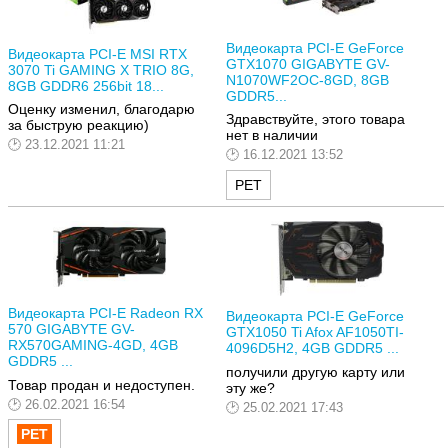
Видеокарта PCI-E GeForce
Видеокарта PCI-E MSI RTX
GTX1070 GIGABYTE GV-
3070 Ti GAMING X TRIO 8G,
N1070WF2OC-8GD, 8GB
8GB GDDR6 256bit 18...
GDDR5...
Оценку изменил, благодарю
Здравствуйте, этого товара
за быструю реакцию)
нет в наличии
23.12.2021 11:21
16.12.2021 13:52
РЕТ
Видеокарта PCI-E Radeon RX
Видеокарта PCI-E GeForce
570 GIGABYTE GV-
GTX1050 Ti Afox AF1050TI-
RX570GAMING-4GD, 4GB
4096D5H2, 4GB GDDR5 ...
GDDR5 ...
получили другую карту или
Товар продан и недоступен.
эту же?
26.02.2021 16:54
25.02.2021 17:43