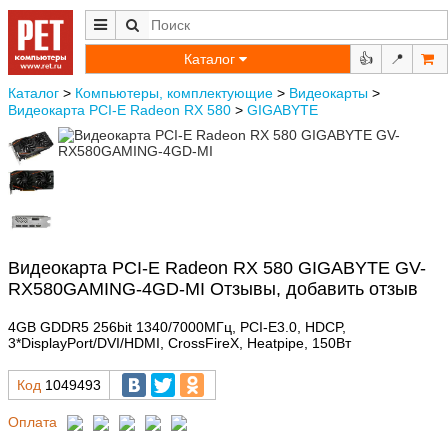
Каталог
👍
📍
Каталог
>
Компьютеры, комплектующие
>
Видеокарты
>
Видеокарта PCI-E Radeon RX 580
>
GIGABYTE
Видеокарта PCI-E Radeon RX 580 GIGABYTE GV-
RX580GAMING-4GD-MI Отзывы, добавить отзыв
4GB GDDR5 256bit 1340/7000МГц, PCI-E3.0, HDCP,
3*DisplayPort/DVI/HDMI, CrossFireX, Heatpipe, 150Вт
Код
1049493
Оплата