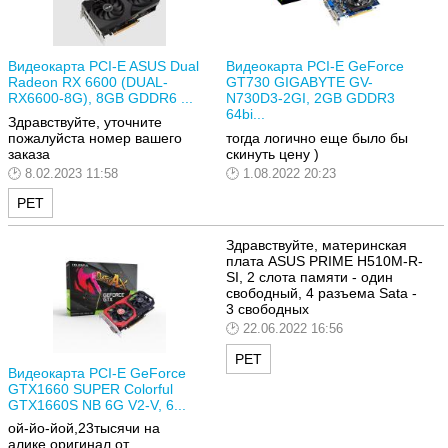
Видеокарта PCI-E ASUS Dual
Видеокарта PCI-E GeForce
Radeon RX 6600 (DUAL-
GT730 GIGABYTE GV-
RX6600-8G), 8GB GDDR6 ...
N730D3-2GI, 2GB GDDR3
64bi...
Здравствуйте, уточните
пожалуйста номер вашего
тогда логично еще было бы
заказа
скинуть цену )
8.02.2023 11:58
1.08.2022 20:23
РЕТ
Здравствуйте, материнская
плата ASUS PRIME H510M-R-
SI, 2 слота памяти - один
свободный, 4 разъема Sata -
3 свободных
22.06.2022 16:56
РЕТ
Видеокарта PCI-E GeForce
GTX1660 SUPER Colorful
GTX1660S NB 6G V2-V, 6...
ой-йо-йой,23тысячи на
алике,оригинал от