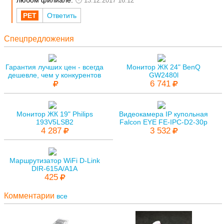
любом филиале.
13.12.2017 16:12
Ответить
Спецпредложения
Гарантия лучших цен - всегда
Монитор ЖК 24" BenQ
дешевле, чем у конкурентов
GW2480l
6 741
Монитор ЖК 19" Philips
Видеокамера IP купольная
193V5LSB2
Falcon EYE FE-IPC-D2-30p
4 287
3 532
Маршрутизатор WiFi D-Link
DIR-615A/A1A
425
Комментарии
все