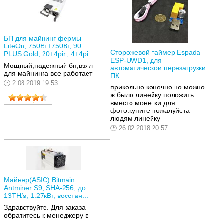
БП для майнинг фермы
LiteOn, 750Вт+750Вт, 90
Сторожевой таймер Espada
PLUS Gold, 20+4pin, 4+4pi...
ESP-UWD1, для
Мощный,надежный бп,взял
автоматической перезагрузки
для майнинга все работает
ПК
2.08.2019 19:53
прикольно конечно.но можно
ж было линейку положить
вместо монетки для
фото.купите пожалуйста
людям линейку
26.02.2018 20:57
Майнер(ASIC) Bitmain
Antminer S9, SHA-256, до
13TH/s, 1.27кВт, восстан...
Здравствуйте. Для заказа
обратитесь к менеджеру в