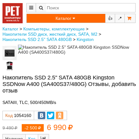
Каталог
👍
📍
Каталог
>
Компьютеры, комплектующие
>
Накопители SSD диск, жесткий диск, SATA, M2
>
Накопитель SSD 2.5" SATA 480GB
>
Kingston
Накопитель SSD 2.5" SATA 480GB Kingston
SSDNow A400 (SA400S37/480G) Отзывы, добавить
отзыв
SATAIII, TLC, 500/450MB/s
Код
1054160
6 990
9 490
-2 500
Наличие
Кос