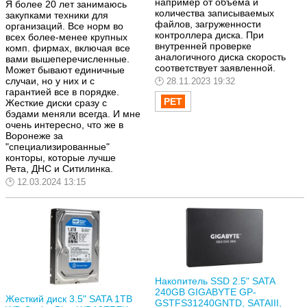
например от объема и
Я более 20 лет занимаюсь
количества записываемых
закупками техники для
файлов, загруженности
организаций. Все норм во
контроллера диска. При
всех более-менее крупных
внутренней проверке
комп. фирмах, включая все
аналогичного диска скорость
вами вышеперечисленные.
соответствует заявленной.
Может бывают единичные
случаи, но у них и с
28.11.2023 19:32
гарантией все в порядке.
Жесткие диски сразу с
бэдами меняли всегда. И мне
очень интересно, что же в
Воронеже за
"специализированные"
конторы, которые лучше
Рета, ДНС и Ситилинка.
12.03.2024 13:15
Накопитель SSD 2.5" SATA
240GB GIGABYTE GP-
Жесткий диск 3.5" SATA 1TB
GSTFS31240GNTD, SATAIII,