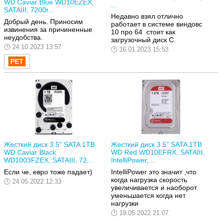
WD Caviar Blue WD10EZEX,
...
SATAIII, 7200r...
Недавно взял отлично
Добрый день. Приносим
работает в системе виндовс
извинения за причиненные
10 про 64 стоит как
неудобства.
загрузочный диск С.
24.10.2023 13:57
16.01.2023 15:53
Жесткий диск 3.5" SATA 1TB
Жесткий диск 3.5" SATA 1TB
WD Caviar Black
WD Red WD10EFRX, SATAIII,
WD1003FZEX, SATAIII, 72...
IntelliPower,...
Если че, евро тоже падает)
IntelliPower это значит ,что
когда нагрузка скорость
24.05.2022 12:33
увеличивается и наоборот
уменьшается когда нет
нагрузки
19.05.2022 21:07