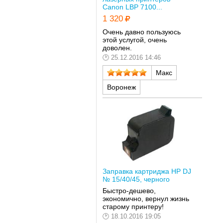
Canon LBP 7100...
1 320
Очень давно пользуюсь
этой услугой, очень
доволен.
25.12.2016 14:46
Макс
Воронеж
Заправка картриджа HP DJ
№ 15/40/45, черного
Быстро-дешево,
экономично, вернул жизнь
старому принтеру!
18.10.2016 19:05