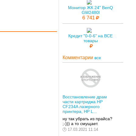
Монитор ЖК 24" BenQ
GW2480l
6 741
Кредит "0-0-6" на ВСЕ
товары
Комментарии
все
Восстановление драм
части картриджа HP
CF234A лазерного
принтера, HP L...
ну так убрать из прайса?
;-))) а то смущает.
17.03.2021 11:14