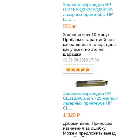
Заправка картриджа HP
C7115A/Q2624A/Q2613A
лазерных принтеров, HP
LJ 1...
550
Заправили за 10 минут.
Проблем с гарантией нет,
качественный тонер, цены
как у всех, но это не
шарашка.
29.08.2018 17:38
Заправка картриджа HP
CE312A/Canon 729 желтый
лазерных принтеров HP
CL...
1 320
Добрый день. Приносим
извинения за ошибку.
Можем предложить выезд