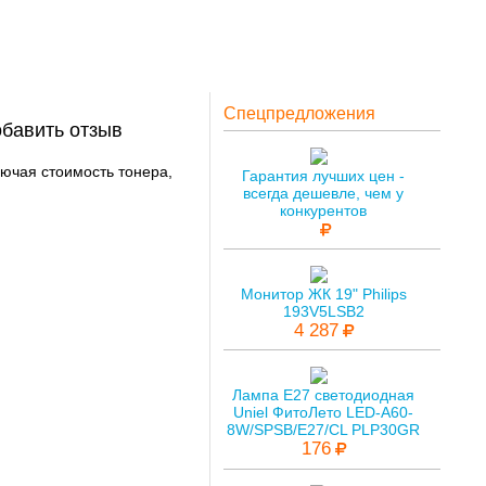
Спецпредложения
обавить отзыв
ючая стоимость тонера,
Гарантия лучших цен -
всегда дешевле, чем у
конкурентов
Монитор ЖК 19" Philips
193V5LSB2
4 287
Лампа E27 светодиодная
Uniel ФитоЛето LED-A60-
8W/SPSB/E27/CL PLP30GR
176