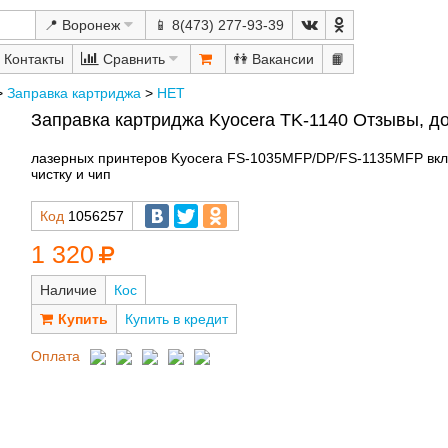
📍 Воронеж
📱 8(473) 277-93-39
Сравнить
👫
📙
>
Заправка картриджа
>
НЕТ
Заправка картриджа Kyocera TK-1140 Отзывы, д
лазерных принтеров Kyocera FS-1035MFP/DP/FS-1135MFP вкл
чистку и чип
Код
1056257
1 320
Наличие
Кос
Купить в кредит
Оплата