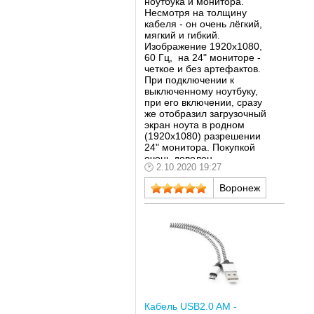
ноутбука и монитора.
Несмотря на толщину
кабеля - он очень лёгкий,
мягкий и гибкий.
Изображение 1920х1080,
60 Гц, на 24" мониторе -
четкое и без артефактов.
При подключении к
выключенному ноутбуку,
при его включении, сразу
же отобразил загрузочный
экран ноута в родном
(1920х1080) разрешении
24" монитора. Покупкой
очень доволен.
2.10.2020 19:27
Рекомендую.
Воронеж
Кабель USB2.0 AM -