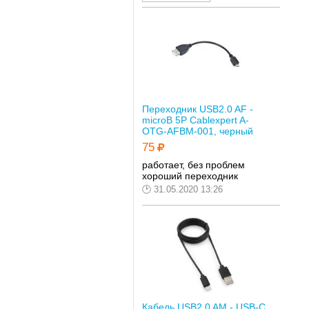
Переходник USB2.0 AF -
microB 5P Cablexpert A-
OTG-AFBM-001, черный
75
работает, без проблем
хороший переходник
31.05.2020 13:26
Кабель USB2.0 AM - USB-C