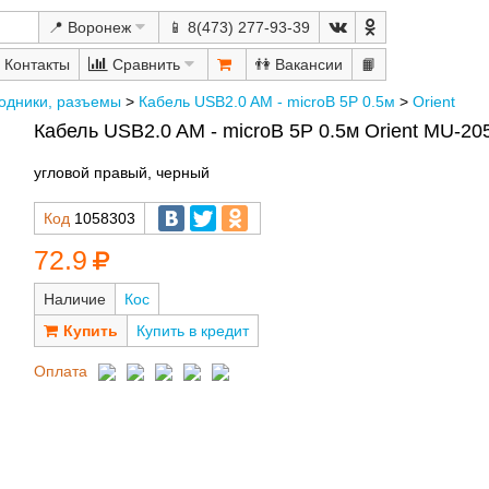
📍 Воронеж
📱 8(473) 277-93-39
Сравнить
👫
📙
одники, разъемы
>
Кабель USB2.0 AM - microB 5P 0.5м
>
Orient
Кабель USB2.0 AM - microB 5P 0.5м Orient MU-2
угловой правый, черный
Код
1058303
72.9
Наличие
Кос
Купить в кредит
Оплата