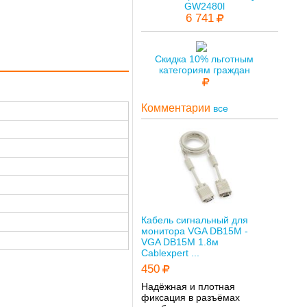
GW2480l
6 741
Скидка 10% льготным
категориям граждан
Комментарии
все
Кабель сигнальный для
монитора VGA DB15M -
VGA DB15M 1.8м
Cablexpert ...
450
Надёжная и плотная
фиксация в разъёмах