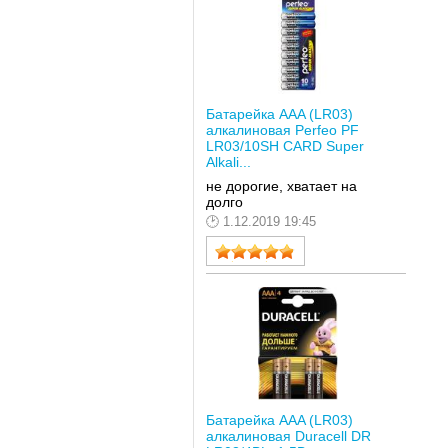
Батарейка AAA (LR03)
алкалиновая Perfeo PF
LR03/10SH CARD Super
Alkali...
не дорогие, хватает на
долго
1.12.2019 19:45
Батарейка AAA (LR03)
алкалиновая Duracell DR