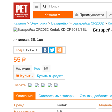
Каталог
👍
📍
Каталог
>
Электрика
>
Батарейки
>
Батарейка CR2032
>
Ko
Батарей
литиевая, 3В, 1шт
Код
1060579
55
Наличие
Кос
Купить в кредит
Оплата
Описание
Совместимые товары
Отзывы, добавить 
Бренд
Kodak
Модель
Напряжение
3 В