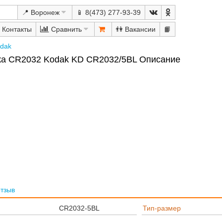
📍 Воронеж
📱 8(473) 277-93-39
Сравнить
👫
📙
dak
ка CR2032 Kodak KD CR2032/5BL Описание
отзыв
CR2032-5BL
Тип-размер