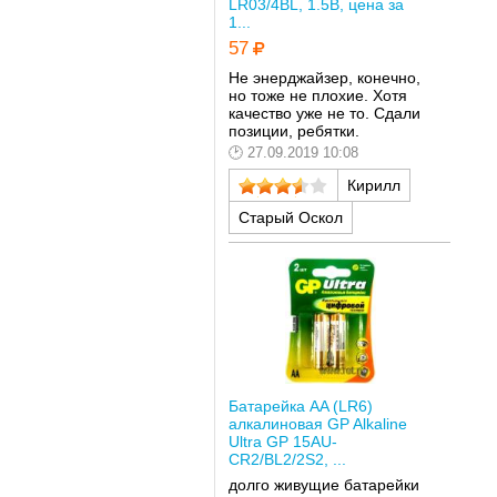
LR03/4BL, 1.5В, цена за
1...
57
Не энерджайзер, конечно,
но тоже не плохие. Хотя
качество уже не то. Сдали
позиции, ребятки.
27.09.2019 10:08
Кирилл
Старый Оскол
Батарейка AA (LR6)
алкалиновая GP Alkaline
Ultra GP 15AU-
CR2/BL2/2S2, ...
долго живущие батарейки