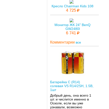
Кресло Chairman Kids 108
4 725
Монитор ЖК 24" BenQ
GW2480l
6 741
Комментарии
все
Батарейка C (R14)
солевая VS R14/2SH, 1.5В,
1шт
Добрый день, она всего 1
шт. и числится именно в
Осколе, если вы уже
узнавали, возможно