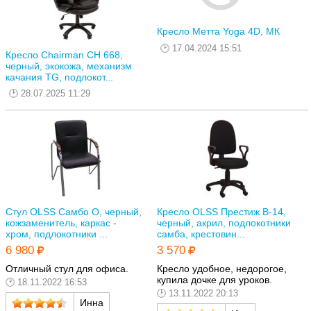
Кресло Метта Yoga 4D, МК
17.04.2024 15:51
Кресло Chairman CH 668,
черный, экокожа, механизм
качания TG, подлокот...
28.07.2025 11:29
Стул OLSS Самбо О, черный,
Кресло OLSS Престиж В-14,
кожзаменитель, каркас -
черный, акрил, подлокотники
хром, подлокотники ...
самба, крестовин...
6 980
3 570
Отличный стул для офиса.
Кресло удобное, недорогое,
купила дочке для уроков.
18.11.2022 16:53
13.11.2022 20:13
Инна