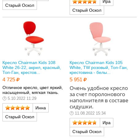
Ира
Старый Оскол
Старый Оскол
Кресло Chairman Kids 108
Кресло Chairman Kids 105
White 26-22, акрил, красный,
White, TW розовый, Топ-Ган,
Топ-Ган, крестов...
крестовина - белы...
4 725
5 951
Очень удобное кресло
Отличное кресло, цвет яркий,
насыщенный, мягкая ткань.
за счет поролонового
5.10.2022 11:29
наполнителя в составе
сидушки.
Инна
11.08.2022 15:34
Старый Оскол
Ира
Старый Оскол