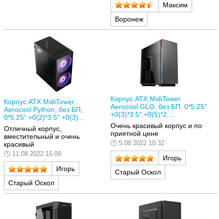
Максим
Воронеж
Корпус ATX MidiTower
Корпус ATX MidiTower
Aerocool GLO, без БП, 0*5.25"
Aerocool Python, без БП,
+0(3)*3.5" +0(5)*2....
0*5.25" +0(2)*3.5" +0(3)...
Очень красивый корпус и по
Отличный корпус,
приятной цене
вместительный и очень
5.08.2022 10:32
красивый
11.08.2022 15:09
Игорь
Игорь
Старый Оскол
Старый Оскол