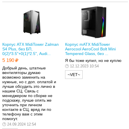
Корпус ATX MidiTower Zalman
Корпус mATX MidiTower
S4 Plus, без БП,
Aerocool AeroCool Bolt Mini
0(2)*3.5"+0(1)*2.5", Audi...
Tempered Glass, без ...
5 190
Я бы тоже купил, но не куплю
12.12.2023 10:54
Добрый день, штатные
вентиляторы думаю
~VET~
возможно заменить на
нужные, но с доп. оплатой и
лучше обсудить это лично в
нашем СЦ. Связь с
менеджером по сборке не
подскажу, лучше опять же
уточнить при личном
контакте в СЦ, вряд ли по
телефону вам с этим
помогут.
24.09.2024 12:54