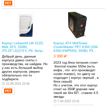
Корпус Linkworld LW-312D,
Корпус ATX MidiTower
Midi, ATX, 250Вт,
CoolerMaster РЕТ K350 (GM-
3*5.25"+2(2)*3.5, P4, белы...
K350-KWP550), 550Вт, P4...
3 990
Добрый день, данные
корпуса давно сняты с
2023 год блок питания стоит
производства, не найдем. Но
thermal master 550w (есть
у нас есть большой выбор
инфа , что его производит
других корпусов, уверен
cooler master), по цвету не
обязательно что-то
подходит ( корпус черный , а
подберете.
блок серый)
15.08.2023 15:56
Но с учетом, что этот корпус
стоит на 350₽ дороже чем
такой же без БП , ставлю 4.5
звезды
7.04.2023 13:41