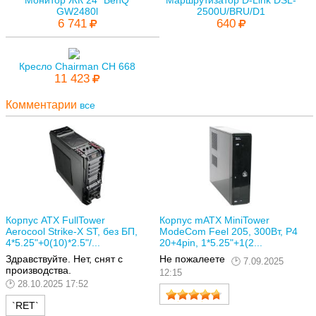
Монитор ЖК 24" BenQ
Маршрутизатор D-Link DSL-
GW2480l
2500U/BRU/D1
6 741
640
Кресло Chairman CH 668
11 423
Комментарии
все
Корпус ATX FullTower
Корпус mATX MiniTower
Aerocool Strike-X ST, без БП,
ModeCom Feel 205, 300Вт, P4
4*5.25"+0(10)*2.5"/...
20+4pin, 1*5.25"+1(2...
Здравствуйте. Нет, снят с
Не пожалеете
7.09.2025
производства.
12:15
28.10.2025 17:52
`RET`