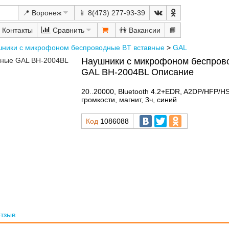
📍 Воронеж
📱 8(473) 277-93-39
Сравнить
👫
📙
ники с микрофоном беспроводные BT вставные
>
GAL
Наушники с микрофоном беспров
GAL BH-2004BL Описание
20..20000, Bluetooth 4.2+EDR, A2DP/HFP/HS
громкости, магнит, 3ч, синий
Код
1086088
отзыв