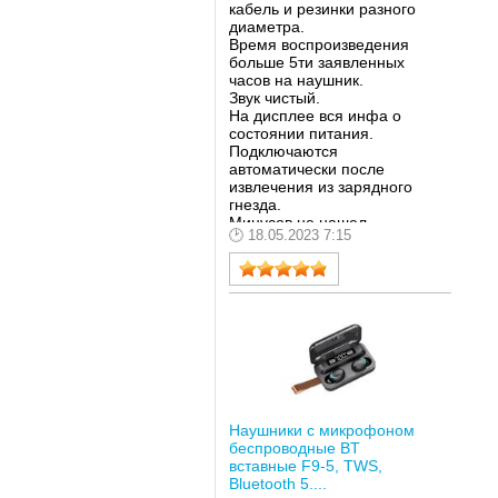
кабель и резинки разного
диаметра.
Время воспроизведения
больше 5ти заявленных
часов на наушник.
Звук чистый.
На дисплее вся инфа о
состоянии питания.
Подключаются
автоматически после
извлечения из зарядного
гнезда.
Минусов не нашел.
18.05.2023 7:15
Вызывает сомнения
функция пауербанка, ибо
емкость батареи кейса +-
950 мА/ч.
Наушники с микрофоном
беспроводные BT
вставные F9-5, TWS,
Bluetooth 5....