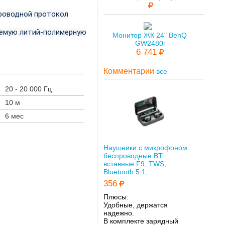
роводной протокол
аемую литий-полимерную
Монитор ЖК 24" BenQ
GW2480l
6 741
Комментарии
все
20 - 20 000 Гц
10 м
6 мес
Наушники с микрофоном
беспроводные BT
вставные F9, TWS,
Bluetooth 5.1,...
356
Плюсы:
Удобные, держатся
надежно.
В комплекте зарядный