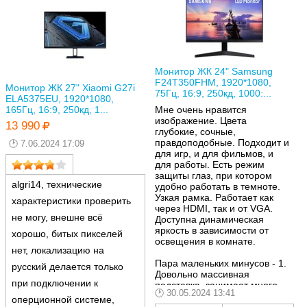
Монитор ЖК 24" Samsung
F24T350FHM, 1920*1080,
Монитор ЖК 27" Xiaomi G27i
75Гц, 16:9, 250кд, 1000:...
ELA5375EU, 1920*1080,
165Гц, 16:9, 250кд, 1...
Мне очень нравится
изображение. Цвета
13 990
глубокие, сочные,
правдоподобные. Подходит и
7.06.2024 17:09
для игр, и для фильмов, и
для работы. Есть режим
защиты глаз, при котором
algri14, технические
удобно работать в темноте.
Узкая рамка. Работает как
характеристики проверить
через HDMI, так и от VGA.
не могу, внешне всё
Доступна динамическая
яркость в зависимости от
хорошо, битых пикселей
освещения в комнате.
нет, локализацию на
Пара маленьких минусов - 1.
русский делается только
Довольно массивная
при подключении к
подставка, занимает много
30.05.2024 13:41
места на столе, создаёт
оперционной системе,
пространство позади