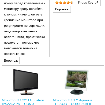
Игорь Крутой
ножку перед креплением к
монитора 13 см. Поэтому
буду покупать кронштейн,
монитору сразу ослабить
Воронеж
чтобы повесить на стену. 2.
ключом, иначе сломаете
UK вилка. Пришлось покупать
отдельно русскую за 350
крепление монитора при
рублей.
регулировке по вертикали,
индикатор включения
белого цвета, практически
незаметен, потому что
включается только на
несколько сек.
Воронеж
Монитор ЖК 22" LG Flatron
Монитор ЖК 17" Aquarius
IPS226V-PN, TCO5.0,
TF1730D, TCO99, 80КГц,