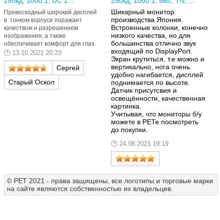
250кд, 1000:1, DC 1...
250кд, 1000:1, 5мс, TN, ...
Шикарный монитор
Превосходный широкий дисплей
производства Япония.
в тонком корпусе поражает
Встроенные колонки, конечно
качеством и разрешением
низкого качества, но для
изображения, а также
большинства отлично звук
обеспечивает комфорт для глаз.
входящий по DisplayPort.
13.10.2021 20:23
Экран крутиться, т.е можно и
вертикально, нога очень
Сергей
удобно нагибается, дисплей
Старый Оскол
поднимается по высоте.
Датчик присутсвия и
освещённости, качественная
картинка.
Учитывая, что мониторы б/у
можете в РЕТе посмотреть
до покупки.
24.08.2021 19:19
© РЕТ 2021 - права защищены, все логотипы и торговые марки
на сайте являются собственностью их владельцев.