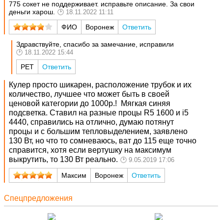
775 сокет не поддерживает. исправьте описание. За свои
деньги харош.
18.11.2022 11:11
ФИО
Воронеж
Ответить
Здравствуйте, спасибо за замечание, исправили
18.11.2022 15:44
РЕТ
Ответить
Кулер просто шикарен, расположение трубок и их
количество, лучшее что может быть в своей
ценовой категории до 1000р.!
Мягкая синяя
подсветка.
Ставил на разные процы R5 1600 и i5
4440, справились на отлично, думаю потянут
процы и с большим тепловыделением, заявлено
130 Вт, но что то сомневаюсь, ват до 115 еще точно
справится, хотя если вертушку на максимум
выкрутить, то 130 Вт реально.
9.05.2019 17:06
Максим
Воронеж
Ответить
Спецпредложения