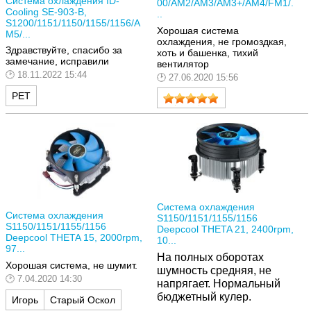
Система охлаждения ID-
00/AM2/AM3/AM3+/AM4/FM1/.
Cooling SE-903-B,
..
S1200/1151/1150/1155/1156/A
Хорошая система
M5/...
охлаждения, не громоздкая,
Здравствуйте, спасибо за
хоть и башенка, тихий
замечание, исправили
вентилятор
18.11.2022 15:44
27.06.2020 15:56
РЕТ
Система охлаждения
Система охлаждения
S1150/1151/1155/1156
S1150/1151/1155/1156
Deepcool THETA 21, 2400rpm,
Deepcool THETA 15, 2000rpm,
10...
97...
На полных оборотах
Хорошая система, не шумит.
шумность средняя, не
7.04.2020 14:30
напрягает.
Нормальный
бюджетный кулер.
Игорь
Старый Оскол