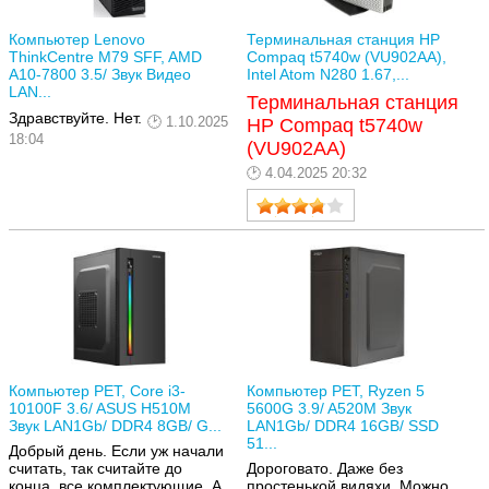
Компьютер Lenovo
Терминальная станция HP
ThinkCentre M79 SFF, AMD
Compaq t5740w (VU902AA),
A10-7800 3.5/ Звук Видео
Intel Atom N280 1.67,...
LAN...
Терминальная станция
Здравствуйте. Нет.
1.10.2025
HP Compaq t5740w
18:04
(VU902AA)
4.04.2025 20:32
Компьютер РЕТ, Core i3-
Компьютер РЕТ, Ryzen 5
10100F 3.6/ ASUS H510M
5600G 3.9/ A520M Звук
Звук LAN1Gb/ DDR4 8GB/ G...
LAN1Gb/ DDR4 16GB/ SSD
51...
Добрый день. Если уж начали
считать, так считайте до
Дороговато. Даже без
конца, все комплектующие. А
простенькой видяхи. Можно