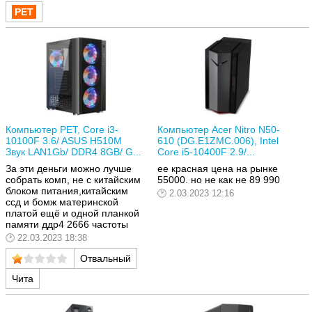
Компьютер РЕТ, Core i3-
Компьютер Acer Nitro N50-
10100F 3.6/ ASUS H510M
610 (DG.E1ZMC.006), Intel
Звук LAN1Gb/ DDR4 8GB/ G...
Core i5-10400F 2.9/...
За эти деньги можно лучше
ее красная цена на рынке
собрать комп, не с китайским
55000. но не как не 89 990
блоком питания,китайским
2.03.2023 12:16
ссд и бомж материнской
платой ещё и одной планкой
памяти ддр4 2666 частоты
22.03.2023 18:38
Отвальный
Чита