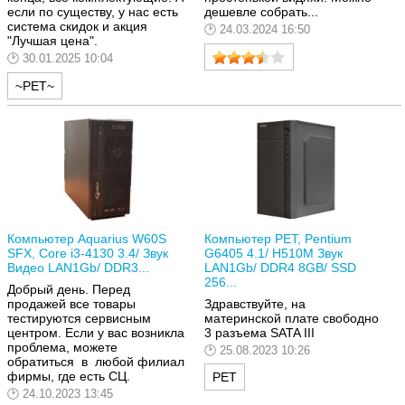
если по существу, у нас есть
дешевле собрать...
система скидок и акция
24.03.2024 16:50
"Лучшая цена".
30.01.2025 10:04
~РЕТ~
Компьютер Aquarius W60S
Компьютер РЕТ, Pentium
SFX, Core i3-4130 3.4/ Звук
G6405 4.1/ H510M Звук
Видео LAN1Gb/ DDR3...
LAN1Gb/ DDR4 8GB/ SSD
256...
Добрый день. Перед
продажей все товары
Здравствуйте, на
тестируются сервисным
материнской плате свободно
центром. Если у вас возникла
3 разъема SATA III
проблема, можете
25.08.2023 10:26
обратиться в любой филиал
фирмы, где есть СЦ.
РЕТ
24.10.2023 13:45