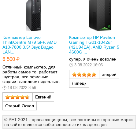
Компьютер Lenovo
Компьютер HP Pavilion
ThinkCentre M79 SFF, AMD
Gaming TG01-1042ur
A10-7800 3.5/ Звук Видео
(42U94EA), AMD Ryzen 5
LAN...
4600G ...
6 500
супер. я очень доволен
3.08.2022 16:06
Отличный компьютер, для
работы самое то, работает
андрей
шустрая, все офисные
задачи выполняет идеально
Липецк
18.08.2022 8:56
Евгений
Старый Оскол
© РЕТ 2021 - права защищены, все логотипы и торговые марки
на сайте являются собственностью их владельцев.