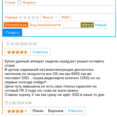
Отзыв
Формат
Оценка
Место
ФИО
Код безопасности
Новый
Создать
15.09.2019 22:55
Ответить
Купил данный аппарат неделю назад,вот решил оставить
отзыв.
В целом нареканий нет,комплектующие достаточно
неплохие,по мощности все ОК,так как 8400,так же
поставил SSD....пушка,видеокарта конечно 1050( но на
первые полгода пойдет!
Цена чуть завышена,но есть свои плюсы:г
арантия на
готовый ПК 3 года что тоже не мало важно.
Ставлю оценку 4 так как сразу не идёт SSD,в наши то дни.
1.06.2019 9:06
Роман
Воронеж
Ответить