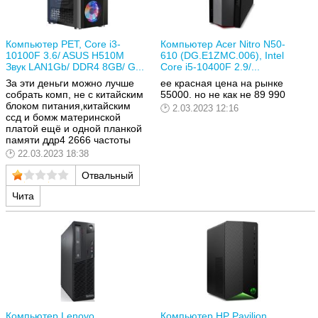
Компьютер РЕТ, Core i3-
Компьютер Acer Nitro N50-
10100F 3.6/ ASUS H510M
610 (DG.E1ZMC.006), Intel
Звук LAN1Gb/ DDR4 8GB/ G...
Core i5-10400F 2.9/...
За эти деньги можно лучше
ее красная цена на рынке
собрать комп, не с китайским
55000. но не как не 89 990
блоком питания,китайским
2.03.2023 12:16
ссд и бомж материнской
платой ещё и одной планкой
памяти ддр4 2666 частоты
22.03.2023 18:38
Отвальный
Чита
Компьютер Lenovo
Компьютер HP Pavilion