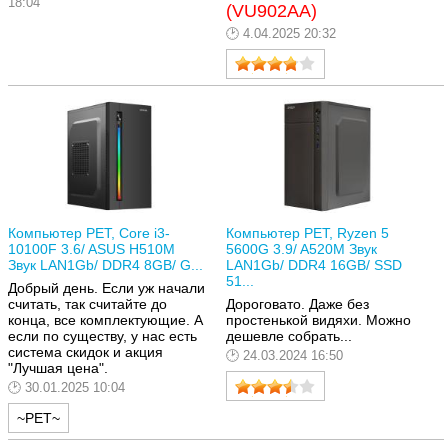
18:04
(VU902AA)
4.04.2025 20:32
Компьютер РЕТ, Core i3-
Компьютер РЕТ, Ryzen 5
10100F 3.6/ ASUS H510M
5600G 3.9/ A520M Звук
Звук LAN1Gb/ DDR4 8GB/ G...
LAN1Gb/ DDR4 16GB/ SSD
51...
Добрый день. Если уж начали
считать, так считайте до
Дороговато. Даже без
конца, все комплектующие. А
простенькой видяхи. Можно
если по существу, у нас есть
дешевле собрать...
система скидок и акция
24.03.2024 16:50
"Лучшая цена".
30.01.2025 10:04
~РЕТ~