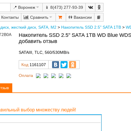
📍 Воронеж
📱 8(473) 277-93-39
Сравнить
👫
📙
диск, жесткий диск, SATA, M2
>
Накопитель SSD 2.5" SATA 1TB
>
W
Накопитель SSD 2.5" SATA 1TB WD Blue WD
добавить отзыв
SATAIII, TLC, 560/530MB/s
Код
1161107
Оплата
отзыв
равильный выбор множеству людей!