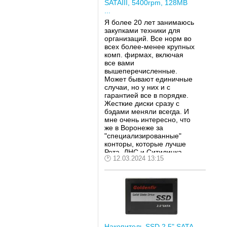
SATAIII, 5400rpm, 128MB
...
Я более 20 лет занимаюсь
закупками техники для
организаций. Все норм во
всех более-менее крупных
комп. фирмах, включая
все вами
вышеперечисленные.
Может бывают единичные
случаи, но у них и с
гарантией все в порядке.
Жесткие диски сразу с
бэдами меняли всегда. И
мне очень интересно, что
же в Воронеже за
"специализированные"
конторы, которые лучше
Рета, ДНС и Ситилинка.
12.03.2024 13:15
Накопитель SSD 2.5" SATA