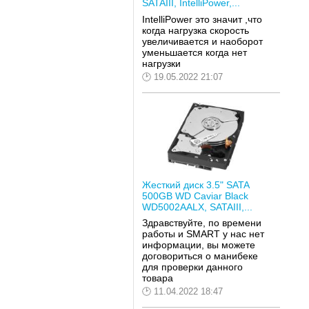
SATAIII, IntelliPower,...
IntelliPower это значит ,что
когда нагрузка скорость
увеличивается и наоборот
уменьшается когда нет
нагрузки
19.05.2022 21:07
Жесткий диск 3.5" SATA
500GB WD Caviar Black
WD5002AALX, SATAIII,...
Здравствуйте, по времени
работы и SMART у нас нет
информации, вы можете
договориться о манибеке
для проверки данного
товара
11.04.2022 18:47