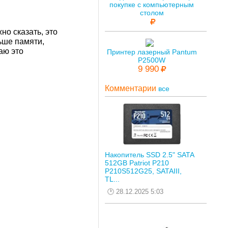
покупке с компьютерным
столом
но сказать, это
ьше памяти,
аю это
Принтер лазерный Pantum
P2500W
9 990
Комментарии
все
Накопитель SSD 2.5" SATA
512GB Patriot P210
P210S512G25, SATAIII,
TL...
28.12.2025 5:03