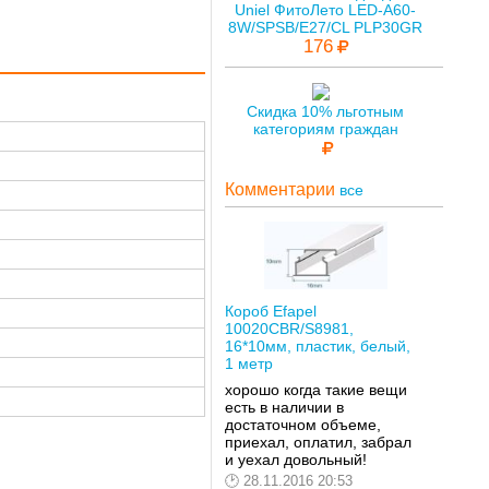
Uniel ФитоЛето LED-A60-
8W/SPSB/E27/CL PLP30GR
176
Скидка 10% льготным
категориям граждан
Комментарии
все
Короб Efapel
10020CBR/S8981,
16*10мм, пластик, белый,
1 метр
хорошо когда такие вещи
есть в наличии в
достаточном объеме,
приехал, оплатил, забрал
и уехал довольный!
28.11.2016 20:53