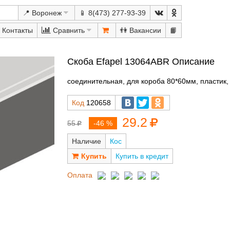
📍 Воронеж
📱 8(473) 277-93-39
Сравнить
👫
📙
Скоба Efapel 13064ABR Описание
соединительная, для короба 80*60мм, пластик,
Код
120658
29.2
55
-46 %
Наличие
Кос
Купить в кредит
Оплата