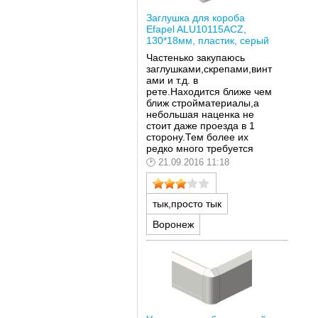
Заглушка для короба
Efapel ALU10115ACZ,
130*18мм, пластик, серый
Частенько закупаюсь
заглушками,скрепами,винт
ами и т.д. в
рете.Находится ближе чем
ближ стройматериалы,а
небольшая наценка не
стоит даже проезда в 1
сторону.Тем более их
редко много требуется
21.09.2016 11:18
тык,просто тык
Воронеж