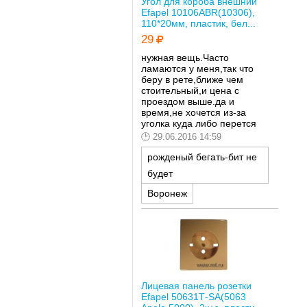
Угол для короба внешний
Efapel 10106ABR(10306),
110*20мм, пластик, бел...
29
нужная вещь.Часто
ламаются у меня,так что
беру в рете,ближе чем
стоительный,и цена с
проездом выше.да и
время,не хочется из-за
уголка куда либо перется
29.06.2016 14:59
рожденый бегать-бит не
будет
Воронеж
Лицевая панель розетки
Efapel 50631Т-SA(5063