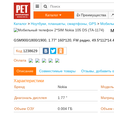
Каталог
👍
📍
Каталог
>
Ноутбуки, планшеты, смартфоны, GPS
>
Мобиль
М
GSM900/1800/1900, 1.77" 160*120, FM радио, 49.5*112*14.
Код
1238629
Оплата
Описание
Совместимые товары
Отзывы, добавить 
Характеристики
Бренд
Nokia
Модель
Диагональ дисплея
1.77 "
Матриц
Объем ОЗУ
0.004 ГБ
Объем 