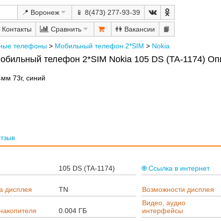
📍 Воронеж
📱 8(473) 277-93-39
Сравнить
👫
📙
ные телефоны
>
Мобильный телефон 2*SIM
>
Nokia
обильный телефон 2*SIM Nokia 105 DS (TA-1174) Оп
4мм 73г, синий
отзыв
105 DS (TA-1174)
🌐 Ссылка в интернет
а дисплея
TN
Возможности дисплея
Видео, аудио
накопителя
0.004 ГБ
интерфейсы