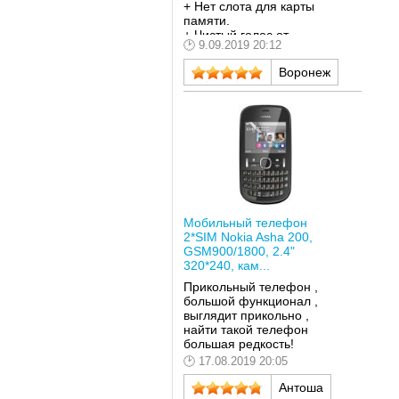
+ Нет слота для карты
памяти.
+ Чистый голос от
9.09.2019 20:12
микрофона.
+ Жесткий корпус.
Воронеж
+ Кнопки с четкой
фиксацией.
- Бубнящий динамик-
наушник...
- Слабый вибровызов
(вероятно из-за общей
массы аппарата).
Мобильный телефон
2*SIM Nokia Asha 200,
GSM900/1800, 2.4"
320*240, кам...
Прикольный телефон ,
большой функционал ,
выглядит прикольно ,
найти такой телефон
большая редкость!
17.08.2019 20:05
Антоша