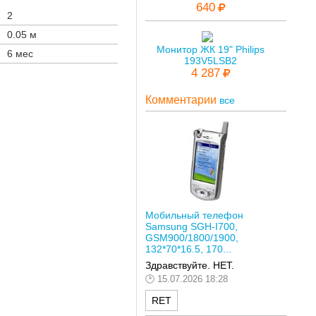
640
2
0.05 м
Монитор ЖК 19" Philips
6 мес
193V5LSB2
4 287
Комментарии
все
Мобильный телефон
Samsung SGH-I700,
GSM900/1800/1900,
132*70*16.5, 170...
Здравствуйте. НЕТ.
15.07.2026 18:28
RET