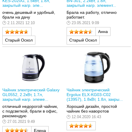
KES-2020G, 1.5кВт, 1.8л,
BN-301, 2.2кВт, 1.8л,
закрытый нагр. эле...
закрытый нагр. элемент...
очень дешевый и удобный,
Брала на работу, отлично
брали на дачу
работает.
2.11.2021 12:10
23.05.2021 9:09
Анна
Старый Оскол
Старый Оскол
Чайник электрический Galaxy
Чайник электрический
GL0552, 2.2кВт, 1.7л,
Ergolux ELX-KG03-C02
закрытый нагр. элеме...
(13957), 1.8кВт, 1.8л, закры...
отличный недорогой чайник,
Хороший дизайн, простой
с подсветкой, брали в офис,
чайник без наворотов
рекомендую
12.04.2020 16:43
27.01.2021 9:49
Елена