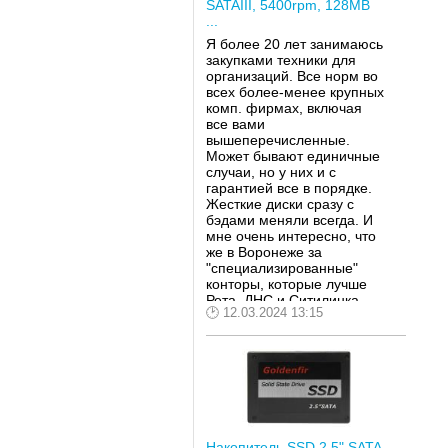
SATAIII, 5400rpm, 128MB
...
Я более 20 лет занимаюсь
закупками техники для
организаций. Все норм во
всех более-менее крупных
комп. фирмах, включая
все вами
вышеперечисленные.
Может бывают единичные
случаи, но у них и с
гарантией все в порядке.
Жесткие диски сразу с
бэдами меняли всегда. И
мне очень интересно, что
же в Воронеже за
"специализированные"
конторы, которые лучше
Рета, ДНС и Ситилинка.
12.03.2024 13:15
Накопитель SSD 2.5" SATA