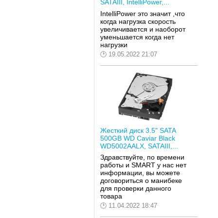
SATAIII, IntelliPower,...
IntelliPower это значит ,что
когда нагрузка скорость
увеличивается и наоборот
уменьшается когда нет
нагрузки
19.05.2022 21:07
Жесткий диск 3.5" SATA
500GB WD Caviar Black
WD5002AALX, SATAIII,...
Здравствуйте, по времени
работы и SMART у нас нет
информации, вы можете
договориться о манибеке
для проверки данного
товара
11.04.2022 18:47