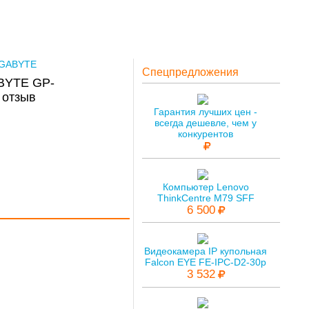
GABYTE
Спецпредложения
ABYTE GP-
 отзыв
Гарантия лучших цен -
всегда дешевле, чем у
конкурентов
Компьютер Lenovo
ThinkCentre M79 SFF
6 500
Видеокамера IP купольная
Falcon EYE FE-IPC-D2-30p
3 532