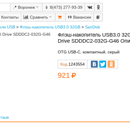
📍 Воронеж
📱 8(473) 277-93-39
Сравнить
👫
📙
ели USB
>
Флэш-накопитель USB3.0 32GB
>
SanDisk
Флэш-накопитель USB3.0 32GB
Drive SDDDC2-032G-G46 Опи
OTG USB-C, компактный, серый
Код
1243554
921
отзыв