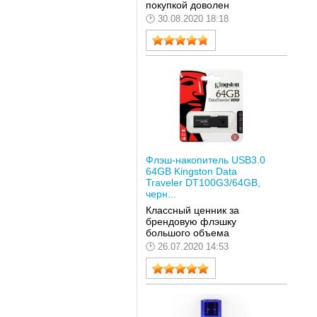
покупкой доволен
30.08.2020 18:18
Флэш-накопитель USB3.0
64GB Kingston Data
Traveler DT100G3/64GB,
черн...
Классный ценник за
брендовую флэшку
большого объема
26.07.2020 14:53