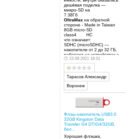
ёмкости, внутри оказалась
дешёвая поделка —
микро-SD на
7.38Гб
OltraMax
на обратной
стороне - Made in Taiwan
8GB micro-SD
class4 HC
что означает:
SDHC (microSDHC) —
накопители от 2 до 32 ГБ,
работают на устройствах с
23.09.2021 18:01
поддержкой SDHC и
SDXC;
Class 4 — от 4 МБ/с;
Скорость записи: 0.98
Тарасов Александр
MByte/s
Скорость чтения: 1.08
Воронеж
MByte/s
H2testw v1.4 тестировала
примерно три часа,
немудрено на таких
скоростях
Флэш-накопитель USB3.0
32GB Kingston Data
Traveler G4 DTIG4/32GB,
бел...
Хорошая флэшка,