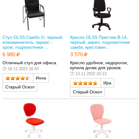
Стул OLSS Самбо О, черный,
Кресло OLSS Престиж В-14,
кожзаменитель, каркас -
черный, акрил, подлокотники
хром, подлокотники ...
самба, крестовин...
6 980
3 570
Отличный стул для офиса.
Кресло удобное, недорогое,
купила дочке для уроков.
18.11.2022 16:53
13.11.2022 20:13
Инна
Ира
Старый Оскол
Старый Оскол