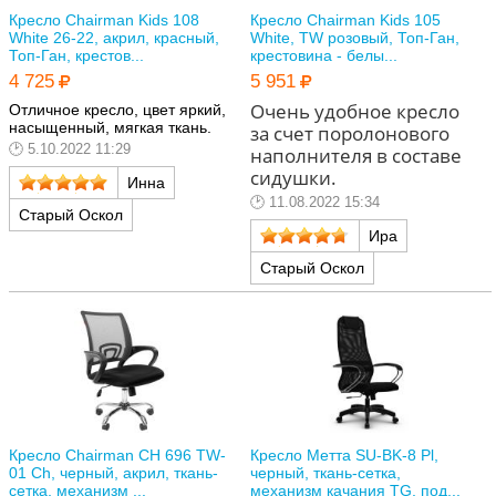
Кресло Chairman Kids 108
Кресло Chairman Kids 105
White 26-22, акрил, красный,
White, TW розовый, Топ-Ган,
Топ-Ган, крестов...
крестовина - белы...
4 725
5 951
Очень удобное кресло
Отличное кресло, цвет яркий,
насыщенный, мягкая ткань.
за счет поролонового
5.10.2022 11:29
наполнителя в составе
сидушки.
Инна
11.08.2022 15:34
Старый Оскол
Ира
Старый Оскол
Кресло Chairman CH 696 TW-
Кресло Метта SU-BK-8 Pl,
01 Ch, черный, акрил, ткань-
черный, ткань-сетка,
сетка, механизм ...
механизм качания TG, под...