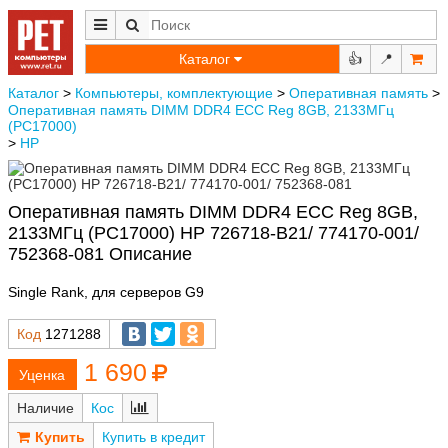
Каталог
👍
📍
Каталог
>
Компьютеры, комплектующие
>
Оперативная память
>
Оперативная память DIMM DDR4 ECC Reg 8GB, 2133МГц
(PC17000)
>
HP
Оперативная память DIMM DDR4 ECC Reg 8GB,
2133МГц (PC17000) HP 726718-B21/ 774170-001/
752368-081 Описание
Single Rank, для серверов G9
Код
1271288
1 690
Наличие
Кос
Купить в кредит