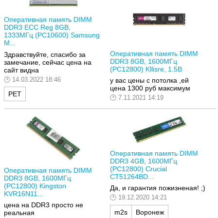
Оперативная память DIMM
DDR3 ECC Reg 8GB,
1333МГц (PC10600) Samsung
M...
Оперативная память DIMM
Здравствуйте, спасибо за
DDR3 8GB, 1600МГц
замечание, сейчас цена на
(PC12800) Kllisre, 1.5В
сайт видна
14.03.2022 18:46
у вас цены с потолка ,ей
цена 1300 руб максимум
РЕТ
7.11.2021 14:19
Оперативная память DIMM
DDR3 4GB, 1600МГц
(PC12800) Crucial
Оперативная память DIMM
CT51264BD...
DDR3 8GB, 1600МГц
(PC12800) Kingston
Да, и гарантия пожизненая! ;)
KVR16N11...
19.12.2020 14:21
цена на DDR3 просто не
m2s
Воронеж
реальная