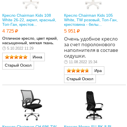
Кресло Chairman Kids 108
Кресло Chairman Kids 105
White 26-22, акрил, красный,
White, TW розовый, Топ-Ган,
Топ-Ган, крестов...
крестовина - белы...
4 725
5 951
Очень удобное кресло
Отличное кресло, цвет яркий,
насыщенный, мягкая ткань.
за счет поролонового
5.10.2022 11:29
наполнителя в составе
сидушки.
Инна
11.08.2022 15:34
Старый Оскол
Ира
Старый Оскол
Кресло Chairman CH 696 TW-
Кресло Метта SU-BK-8 Pl,