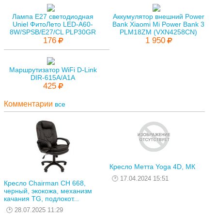
Лампа E27 светодиодная
Аккумулятор внешний Power
Uniel ФитоЛето LED-A60-
Bank Xiaomi Mi Power Bank 3
8W/SPSB/E27/CL PLP30GR
PLM18ZM (VXN4258CN)
176
1 950
Маршрутизатор WiFi D-Link
DIR-615A/A1A
425
Комментарии
все
Кресло Метта Yoga 4D, МК
17.04.2024 15:51
Кресло Chairman CH 668,
черный, экокожа, механизм
качания TG, подлокот...
28.07.2025 11:29