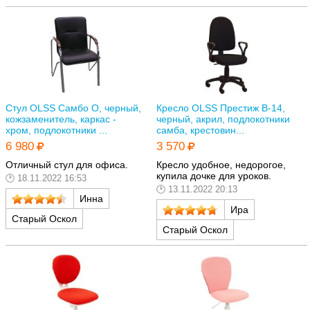
Стул OLSS Самбо О, черный,
Кресло OLSS Престиж В-14,
кожзаменитель, каркас -
черный, акрил, подлокотники
хром, подлокотники ...
самба, крестовин...
6 980
3 570
Отличный стул для офиса.
Кресло удобное, недорогое,
купила дочке для уроков.
18.11.2022 16:53
13.11.2022 20:13
Инна
Ира
Старый Оскол
Старый Оскол