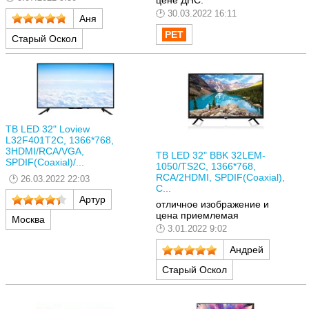
30.03.2022 16:11
Аня
Старый Оскол
ТВ LED 32" Loview
L32F401T2C, 1366*768,
3HDMI/RCA/VGA,
ТВ LED 32" BBK 32LEM-
SPDIF(Coaxial)/...
1050/TS2C, 1366*768,
RCA/2HDMI, SPDIF(Coaxial),
26.03.2022 22:03
C...
Артур
отличное изображение и
цена приемлемая
Москва
3.01.2022 9:02
Андрей
Старый Оскол