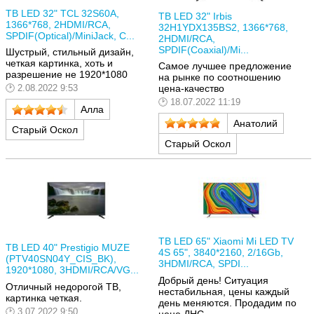
ТВ LED 32" TCL 32S60A,
ТВ LED 32" Irbis
1366*768, 2HDMI/RCA,
32H1YDX135BS2, 1366*768,
SPDIF(Optical)/MiniJack, C...
2HDMI/RCA,
SPDIF(Coaxial)/Mi...
Шустрый, стильный дизайн,
четкая картинка, хоть и
Самое лучшее предложение
разрешение не 1920*1080
на рынке по соотношению
цена-качество
2.08.2022 9:53
18.07.2022 11:19
Алла
Анатолий
Старый Оскол
Старый Оскол
ТВ LED 65" Xiaomi Mi LED TV
ТВ LED 40" Prestigio MUZE
4S 65", 3840*2160, 2/16Gb,
(PTV40SN04Y_CIS_BK),
3HDMI/RCA, SPDI...
1920*1080, 3HDMI/RCA/VG...
Добрый день! Ситуация
Отличный недорогой ТВ,
нестабильная, цены каждый
картинка четкая.
день меняются. Продадим по
3.07.2022 9:50
цене ДНС.