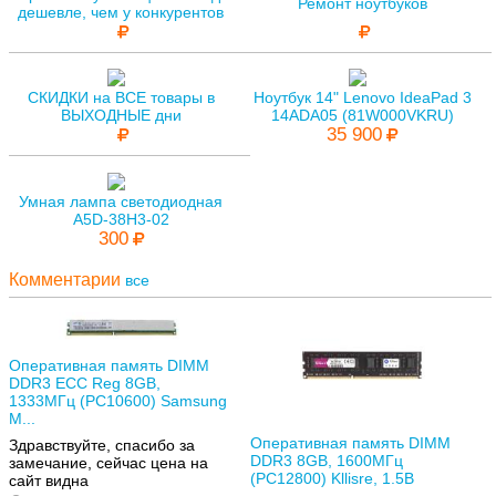
Ремонт ноутбуков
дешевле, чем у конкурентов
СКИДКИ на ВСЕ товары в
Ноутбук 14" Lenovo IdeaPad 3
ВЫХОДНЫЕ дни
14ADA05 (81W000VKRU)
35 900
Умная лампа светодиодная
A5D-38H3-02
300
Комментарии
все
Оперативная память DIMM
DDR3 ECC Reg 8GB,
1333МГц (PC10600) Samsung
M...
Оперативная память DIMM
Здравствуйте, спасибо за
DDR3 8GB, 1600МГц
замечание, сейчас цена на
(PC12800) Kllisre, 1.5В
сайт видна