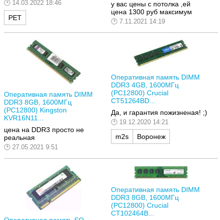
14.03.2022 18:46
у вас цены с потолка ,ей
цена 1300 руб максимум
РЕТ
7.11.2021 14:19
Оперативная память DIMM
DDR3 4GB, 1600МГц
(PC12800) Crucial
Оперативная память DIMM
CT51264BD...
DDR3 8GB, 1600МГц
(PC12800) Kingston
Да, и гарантия пожизненая! ;)
KVR16N11...
19.12.2020 14:21
цена на DDR3 просто не
m2s
Воронеж
реальная
27.05.2021 9:51
Оперативная память DIMM
DDR3 8GB, 1600МГц
(PC12800) Crucial
CT102464B...
Оперативная память SO-