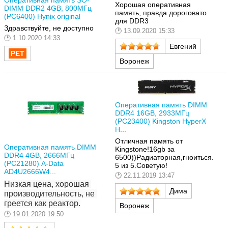
Хорошая оперативная
DIMM DDR2 4GB, 800МГц
память, правда дороговато
(PC6400) Hynix original
для DDR3
Здравствуйте, не доступно
13.09.2020 15:33
1.10.2020 14:33
Евгений
Воронеж
Оперативная память DIMM
DDR4 16GB, 2933МГц
(PC23400) Kingston HyperX
H...
Отличная память от
Оперативная память DIMM
Kingstone!16gb за
DDR4 4GB, 2666МГц
6500))Радиаторная,гноиться.
(PC21280) A-Data
5 из 5.Советую!
AD4U2666W4...
22.11.2019 13:47
Низкая цена, хорошая 
Дима
производительность, не 
греется как реактор.
Воронеж
19.01.2020 19:50