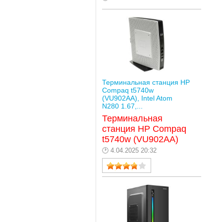
Терминальная станция HP
Compaq t5740w
(VU902AA), Intel Atom
N280 1.67,...
Терминальная
станция HP Compaq
t5740w (VU902AA)
4.04.2025 20:32