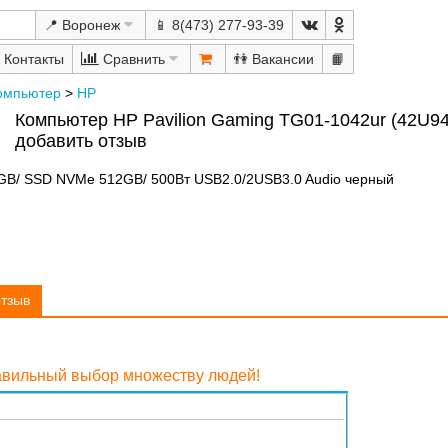
📍 Воронеж
📱 8(473) 277-93-39
Сравнить
👫
📙
омпьютер
>
HP
Компьютер HP Pavilion Gaming TG01-1042ur (42U9
добавить отзыв
GB/ SSD NVMe 512GB/ 500Вт USB2.0/2USB3.0 Audio черный
отзыв
равильный выбор множеству людей!