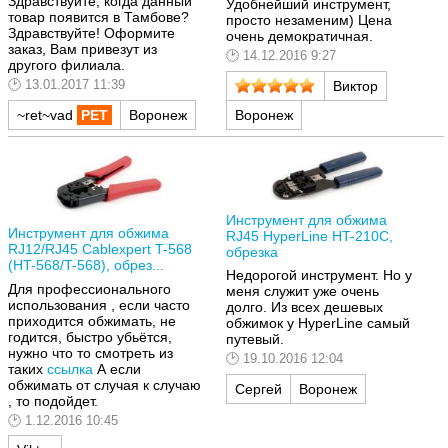
Здравствуйте, когда данный
Удобнейший инструмент,
товар появится в Тамбове?
просто незаменим) Цена
Здравствуйте! Оформите
очень демократичная.
заказ, Вам привезут из
14.12.2016 9:27
другого филиала.
13.01.2017 11:39
Виктор
Воронеж
~ret~vad
Воронеж
Инструмент для обжима
Инструмент для обжима
RJ45 HyperLine HT-210C,
RJ12/RJ45 Cablexpert T-568
обрезка
(HT-568/T-568), обрез...
Недорогой инструмент. Но у
Для профессионального
меня служит уже очень
использования , если часто
долго. Из всех дешевых
приходится обжимать, не
обжимок у HyperLine самый
годится, быстро убьётся,
путевый.
нужно что то смотреть из
19.10.2016 12:04
таких
ссылка
А если
обжимать от случая к случаю
Сергей
Воронеж
, то подойдет.
1.12.2016 10:45