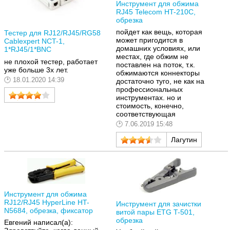
Инструмент для обжима
RJ45 Telecom HT-210C,
обрезка
пойдет как вещь, которая
Тестер для RJ12/RJ45/RG58
может пригодится в
Cablexpert NCT-1,
домашних условиях, или
1*RJ45/1*BNC
местах, где обжим не
не плохой тестер, работает
поставлен на поток, т.к.
уже больше 3х лет.
обжимаются коннекторы
18.01.2020 14:39
достаточно туго, не как на
профессиональных
инструментах. но и
стоимость, конечно,
соответствующая
7.06.2019 15:48
Лагутин
Инструмент для обжима
RJ12/RJ45 HyperLine HT-
Инструмент для зачистки
N5684, обрезка, фиксатор
витой пары ETG T-501,
обрезка
Евгений написал(а):