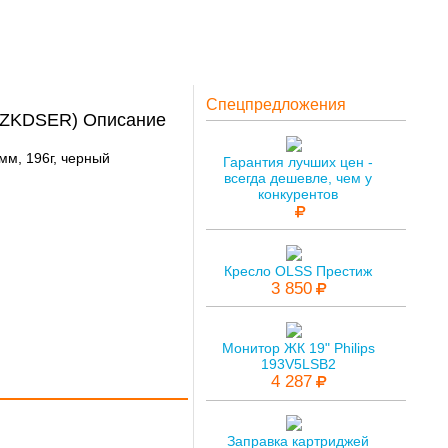
Спецпредложения
FZKDSER) Описание
3мм, 196г, черный
Гарантия лучших цен -
всегда дешевле, чем у
конкурентов
Кресло OLSS Престиж
3 850
Монитор ЖК 19" Philips
193V5LSB2
4 287
Заправка картриджей