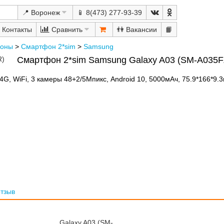
📍 Воронеж
📱 8(473) 277-93-39
Сравнить
👫
📙
оны
>
Смартфон 2*sim
>
Samsung
Смартфон 2*sim Samsung Galaxy A03 (SM-A035
, 4G, WiFi, 3 камеры 48+2/5Мпикс, Android 10, 5000мАч, 75.9*166*9.
отзыв
Galaxy A03 (SM-