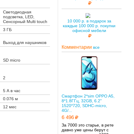
Светодиодная
подсветка, LED,
10 000 р. в подарок за
Сенсорный Multi touch
каждые 100 000 р. покупки
3 ГБ
офисной мебели
Выход для наушников
Комментарии
все
SD micro
2
5 А в час
Смартфон 2*sim OPPO A5,
0.076 м
8*1.8ГГц, 32GB, 6.2"
1520*720, SDHC-micro,
12 мес
4G/...
6 496
За 7000 это старье, в рете
давно уже цены берут с