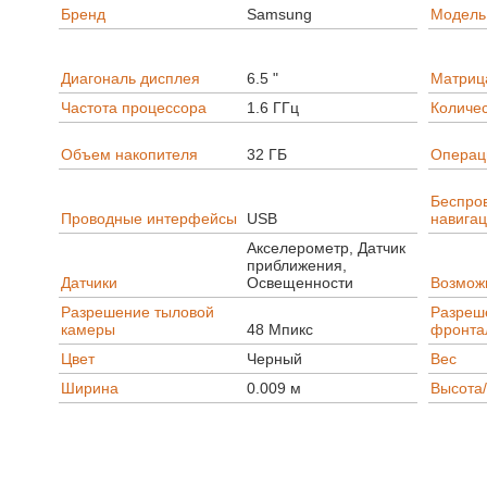
Бренд
Samsung
Модель
Диагональ дисплея
6.5 "
Матриц
Частота процессора
1.6 ГГц
Количес
Объем накопителя
32 ГБ
Операц
Беспров
Проводные интерфейсы
USB
навига
Акселерометр, Датчик
приближения,
Датчики
Освещенности
Возмож
Разрешение тыловой
Разреш
камеры
48 Мпикс
фронта
Цвет
Черный
Вес
Ширина
0.009 м
Высота