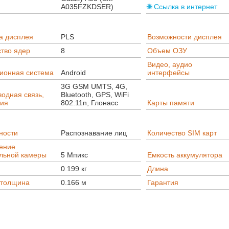
A035FZKDSER)
🌐 Ссылка в интернет
а дисплея
PLS
Возможности дисплея
тво ядер
8
Объем ОЗУ
Видео, аудио
ионная система
Android
интерфейсы
3G GSM UMTS, 4G,
одная связь,
Bluetooth, GPS, WiFi
ция
802.11n, Глонасс
Карты памяти
ности
Распознавание лиц
Количество SIM карт
ение
льной камеры
5 Мпикс
Емкость аккумулятора
0.199 кг
Длина
/толщина
0.166 м
Гарантия