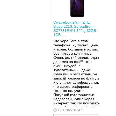
Смартфон 2*sim ZTE
Blade L210, Spreadtrum
SC7731E 4*1.3ГГц, 32GB
1GB, ...
Что хорошего в этом
телефоне, ну только цена
и экран, большой и яркий.
Всё, плюсы кончились.
Очень долгий отклик, один
динамик на всё!!! - это
очень неудобно.
Туповатенький...даже
когда пишу этот отзыв, он
завис😁 камера по факту 2
и 0,3....нет автофокуса так
что сфотографировать
текст не получится.
Покупкой категорически
недоволен, купил через
интернет, так что пощупать
его не было возможности,
1.01.2022 10:47
а отзывы толкуют, что цена
качество....не верьте...