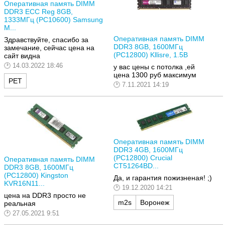
Оперативная память DIMM
DDR3 ECC Reg 8GB,
1333МГц (PC10600) Samsung
M...
Оперативная память DIMM
Здравствуйте, спасибо за
DDR3 8GB, 1600МГц
замечание, сейчас цена на
(PC12800) Kllisre, 1.5В
сайт видна
14.03.2022 18:46
у вас цены с потолка ,ей
цена 1300 руб максимум
РЕТ
7.11.2021 14:19
Оперативная память DIMM
DDR3 4GB, 1600МГц
(PC12800) Crucial
Оперативная память DIMM
CT51264BD...
DDR3 8GB, 1600МГц
(PC12800) Kingston
Да, и гарантия пожизненая! ;)
KVR16N11...
19.12.2020 14:21
цена на DDR3 просто не
m2s
Воронеж
реальная
27.05.2021 9:51