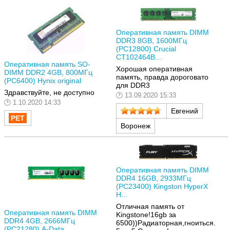
Оперативная память DIMM
DDR3 8GB, 1600МГц
(PC12800) Crucial
CT102464B...
Оперативная память SO-
Хорошая оперативная
DIMM DDR2 4GB, 800МГц
память, правда дороговато
(PC6400) Hynix original
для DDR3
Здравствуйте, не доступно
13.09.2020 15:33
1.10.2020 14:33
Евгений
Воронеж
Оперативная память DIMM
DDR4 16GB, 2933МГц
(PC23400) Kingston HyperX
H...
Отличная память от
Оперативная память DIMM
Kingstone!16gb за
DDR4 4GB, 2666МГц
6500))Радиаторная,гноиться.
(PC21280) A-Data