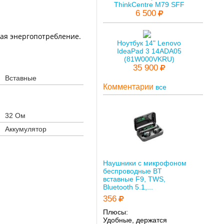
ThinkCentre M79 SFF
6 500
жая энергопотребление.
Ноутбук 14" Lenovo
IdeaPad 3 14ADA05
(81W000VKRU)
35 900
Вставные
Комментарии
все
32 Ом
Аккумулятор
Наушники с микрофоном
беспроводные BT
вставные F9, TWS,
Bluetooth 5.1,...
356
Плюсы:
Удобные, держатся