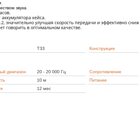
и.
еством звука.
асов.
 аккумулятора кейса.
5.2, значительно улучшая скорость передачи и эффективно сни
т говорить в оптимальном качестве.
T33
Конструкция
ный диапазон
20 - 20 000 Гц
Сопротивление
сть
10 м
Питание
ия
12 мес