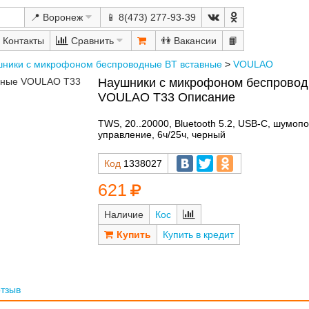
📍 Воронеж
📱 8(473) 277-93-39
Сравнить
👫
📙
ники с микрофоном беспроводные BT вставные
>
VOULAO
Наушники с микрофоном беспровод
VOULAO T33 Описание
TWS, 20..20000, Bluetooth 5.2, USB-C, шумоп
управление, 6ч/25ч, черный
Код
1338027
621
Наличие
Кос
Купить в кредит
отзыв