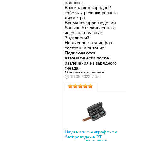
надежно.
В комплекте зарядный
кабель и резинки разного
диаметра.
Время воспроизведения
больше 5ти заявленных
часов на наушник.
Звук чистый.
На дисплее вся инфа о
состоянии питания.
Подключаются
автоматически после
извлечения из зарядного
гнезда.
Минусов не нашел.
18.05.2023 7:15
Вызывает сомнения
функция пауербанка, ибо
емкость батареи кейса +-
950 мА/ч.
Наушники с микрофоном
беспроводные BT