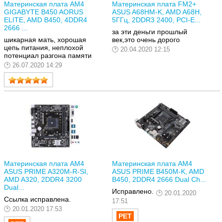
Материнская плата AM4
Материнская плата FM2+
GIGABYTE B450 AORUS
ASUS A68HM-K, AMD A68H,
ELITE, AMD B450, 4DDR4
5ГГц, 2DDR3 2400, PCI-E...
2666 ...
за эти деньги прошлый
шикарная мать, хорошая
век,это очень дорого
цепь питания, неплохой
20.04.2020 12:15
потенциал разгона памяти
26.07.2020 14:29
Материнская плата AM4
Материнская плата AM4
ASUS PRIME A320M-R-SI,
ASUS PRIME B450M-K, AMD
AMD A320, 2DDR4 3200
B450, 2DDR4 2666 Dual Ch...
Dual...
Исправлено.
20.01.2020
Ссылка исправлена.
17:51
20.01.2020 17:53