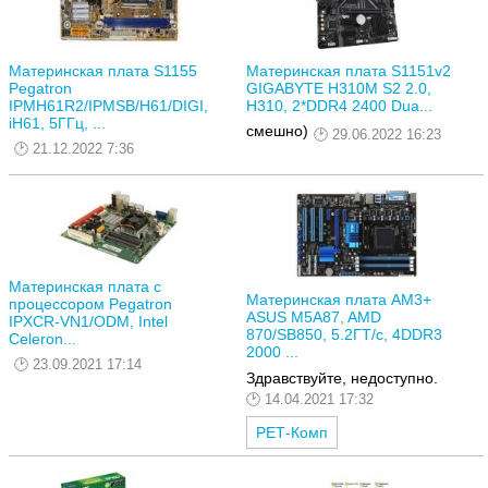
Материнская плата S1155
Материнская плата S1151v2
Pegatron
GIGABYTE H310M S2 2.0,
IPMH61R2/IPMSB/H61/DIGI,
H310, 2*DDR4 2400 Dua...
iH61, 5ГГц, ...
смешно)
29.06.2022 16:23
21.12.2022 7:36
Материнская плата с
Материнская плата AM3+
процессором Pegatron
ASUS M5A87, AMD
IPXCR-VN1/ODM, Intel
870/SB850, 5.2ГТ/с, 4DDR3
Celeron...
2000 ...
23.09.2021 17:14
Здравствуйте, недоступно.
14.04.2021 17:32
РЕТ-Комп