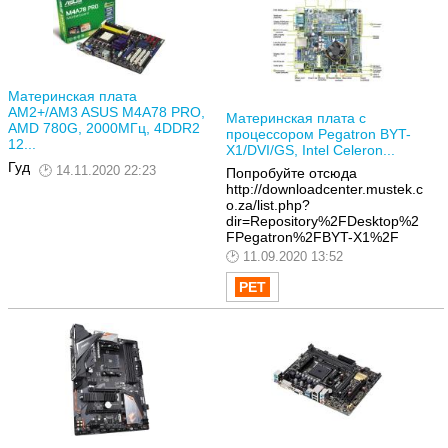
Материнская плата
AM2+/AM3 ASUS M4A78 PRO,
Материнская плата с
AMD 780G, 2000МГц, 4DDR2
процессором Pegatron BYT-
12...
X1/DVI/GS, Intel Celeron...
Гуд
14.11.2020 22:23
Попробуйте отсюда
http://downloadcenter.mustek.c
o.za/list.php?
dir=Repository%2FDesktop%2
FPegatron%2FBYT-X1%2F
11.09.2020 13:52