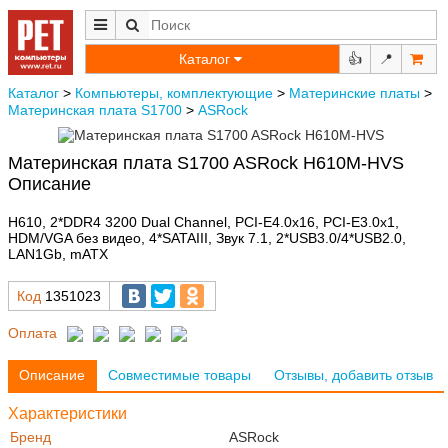
Каталог
👍
📍
Каталог
>
Компьютеры, комплектующие
>
Материнские платы
>
Материнская плата S1700
>
ASRock
Материнская плата S1700 ASRock H610M-HVS
Описание
H610, 2*DDR4 3200 Dual Channel, PCI-E4.0x16, PCI-E3.0x1,
HDM/VGA без видео, 4*SATAIII, Звук 7.1, 2*USB3.0/4*USB2.0,
LAN1Gb, mATX
Код
1351023
Оплата
Описание
Совместимые товары
Отзывы, добавить отзыв
Характеристики
Бренд
ASRock