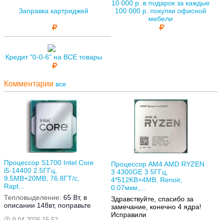
10 000 р. в подарок за каждые
Заправка картриджей
100 000 р. покупки офисной
мебели
Кредит "0-0-6" на ВСЕ товары
Комментарии
все
Процессор S1700 Intel Core
Процессор AM4 AMD RYZEN
i5-14400 2.5ГГц,
3 4300GE 3.5ГГц,
9.5MB+20MB, 76.8ГТ/с,
4*512KB+4MB, Renoir,
Rapt...
0.07мкм,...
Тепловыделение:
65 Вт, в
Здравствуйте, спасибо за
описании 148вт, поправьте
замечание, конечно 4 ядра!
Исправили
9.04.2026 15:52