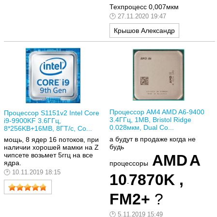
Техпроцесс 0,007мкм
27.11.2020 19:47
Крышов Александр
Процессор AM4 AMD A6-9400
Процессор S1151v2 Intel Core
3.4ГГц, 1MB, Bristol Ridge
i9-9900KF 3.6ГГц,
0.028мкм, Dual Co...
8*256KB+16MB, 8ГТ/с, Co...
а будут в продаже когда не
мощь, 8 ядер 16 потоков, при
будь
наличии хорошей мамки на Z
чипсете возьмет 5ггц на все
AMD
A
ядра.
процессоры
10.11.2019 18:15
10
7870
K ,
-
FM2+
?
5.11.2019 15:49