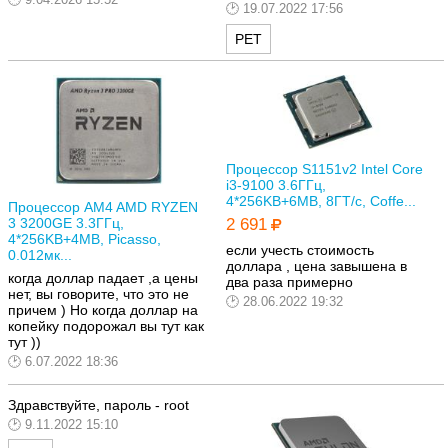
19.07.2022 17:56
РЕТ
Процессор S1151v2 Intel Core
i3-9100 3.6ГГц,
4*256KB+6MB, 8ГТ/с, Coffe...
Процессор AM4 AMD RYZEN
3 3200GE 3.3ГГц,
2 691
4*256KB+4MB, Picasso,
если учесть стоимость
0.012мк...
доллара , цена завышена в
когда доллар падает ,а цены
два раза примерно
нет, вы говорите, что это не
28.06.2022 19:32
причем ) Но когда доллар на
копейку подорожал вы тут как
тут ))
6.07.2022 18:36
Здравствуйте, пароль -
root
9.11.2022 15:10