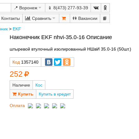
📍 Воронеж
📱 8(473) 277-93-39
Сравнить
👫
📙
чник
>
EKF
Наконечник EKF nhvi-35.0-16 Описание
штыревой втулочный изолированный НШвИ 35.0-16 (50шт.)
Код
1357140
252
Наличие
Кос
Купить в кредит
Оплата