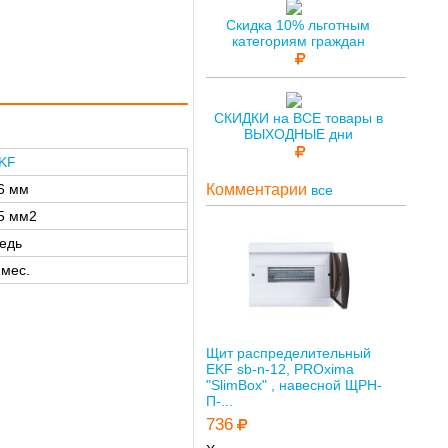
Скидка 10% льготным
категориям граждан
СКИДКИ на ВСЕ товары в
ВЫХОДНЫЕ дни
KF
Комментарии
6 мм
все
5 мм2
едь
 мес.
Щит распределительный
EKF sb-n-12, PROxima
"SlimBox" , навесной ЩРН-
П-...
736