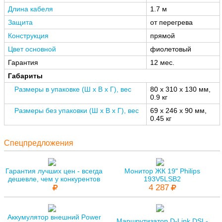
Длина кабеля
1.7 м
Защита
от перегрева
Конструкция
прямой
Цвет основной
фиолетовый
Гарантия
12 мес.
Габариты
Размеры в упаковке (Ш x В x Г), вес
80 x 310 x 130 мм,
0.9 кг
Размеры без упаковки (Ш x В x Г), вес
69 x 246 x 90 мм,
0.45 кг
Спецпредложения
Гарантия лучших цен - всегда
Монитор ЖК 19" Philips
дешевле, чем у конкурентов
193V5LSB2
4 287
Аккумулятор внешний Power
Маршрутизатор D-Link DSL-