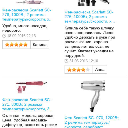
Фен-расческа Scarlett SC-
Фен-расческа Scarlett SC-
276, 1000Вт, 2 режима
276, 1000Вт, 2 режима
температуры/скорости, х...
температуры/скорости, х...
Удобно, много насадок,
Купила себе такую штучку,
недорого.
очень понравилась. Лчень
18.09.2016 22:13
удобно держать в руке при
расчесывании, хорошо
Карина
выпрямляет волосы, не
сушит. Хватает укладки на
пару дней.
31.05.2016 12:10
Анна
Фен-расческа Scarlett SC-
271, 800Вт, 2 режима
температуры/скорости, 3...
Отличная модель, хорошая
Фен Scarlett SC- 070, 1200Вт,
цена. Удобная насадка-
2 режима температуры/
диффузор, также есть режим
скорости, серебрист...