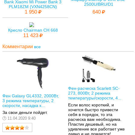
Bank Xiaomi Mi Power Bank 3
2500U/BRU/D1
PLM18ZM (VXN4258CN)
1 950
640
Кресло Chairman CH 668
11 423
Комментарии
все
Фен-расческа Scarlett SC-
273, 800Вт, 2 режима
Фен Galaxy GL4332, 2000Вт,
температуры/скорости, 4...
3 режима температуры, 2
Если волос короткий, и
скорости, насадка к...
хочется быстро привести
За свои деньги пойдет.
себя в порядок, то эта
11.04.2020 9:40
расческа вам необходима.
Пластик дешевый, но на
удивление все работает уже
давно и не ломается!