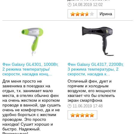
14.08.2019 12:02
Ирина
Фен Galaxy GL4301, 1000Вт,
Фен Galaxy GL4317, 2200Вт,
2 режима температуры/
3 режима температуры, 2
скорости, насадка конц...
скорости, насадка к...
Для меня просто не
Отличный фен, дует и
заменима в поездках на
горячим и холодным
отдых, т.к. занимает мало
воздухом, его мощности
места, в отелях обычно фен
хватает что бы отклеить
на очень жестком и коротком
экран смартфона
проводе в ванной, где сушить
11.06.2019 17:48
очень не комфортно, да и не
удобно бороться с жестким
проводом. Это просто
находка! Сушит хорошо и
быстро. Надежный.
Рекомендую!