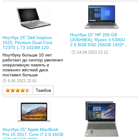
Ноутбук 15" HP 255 G8
Ноутбук 15" Dell Inspiron
(3V5H9EA), Ryzen 3 5300U
1525, Pentium Dual-Core
2.6 8GB SSD 256GB 1920*...
T2370 1.73 1024M 120...
24.04.2023 22:12
Ноутбуку больше 10 лет
работает до сихпор увеличил
оперативную память и
поменял жёсткий диск
поставил больше
6.06.2023 22:41
Тамбов
Ноутбук 15" Apple MacBook
Pro 15 2017, Core i7 2.8 16GB