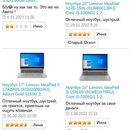
SSD 256GB 2880...
Ноутбук 15" Lenovo IdeaPad
Б/у😂 ну как так то. Это же не
S145-15IIL (81W8001JRU),
Авито !
Core i3-1005G1 1.2...
6.01.2023 11:26
Отличный ноутбук, шустрый.
29.10.2022 9:24
Нико
Инна
Старый Оскол
Ноутбук 17" Lenovo IdeaPad 3
Ноутбук 15" Lenovo IdeaPad
17ADA05 (81W20091RU),
3i 15IIL05 (81WE0079RU),
Athlon Gold 3150U 2...
Core i3-1005G1 1.2...
Отличный ноутбук, шустрый,
Отличный ноутбук за свои
не греется, приятные на
деньги.
ощупь клавиши.
1.09.2022 15:24
30.09.2022 10:30
Инна
Анна