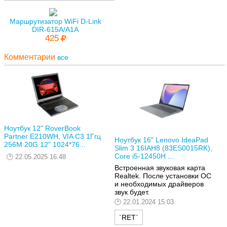
Маршрутизатор WiFi D-Link
DIR-615A/A1A
425
Комментарии
все
Ноутбук 12" RoverBook
Partner E210WH, VIA C3 1Ггц
Ноутбук 16" Lenovo IdeaPad
256M 20G 12" 1024*76...
Slim 3 16IAH8 (83ES0015RK),
Core i5-12450H ...
22.05.2025 16:48
Встроенная звуковая карта
Realtek. После установки ОС
и необходимых драйверов
звук будет.
22.01.2024 15:03
`RET`