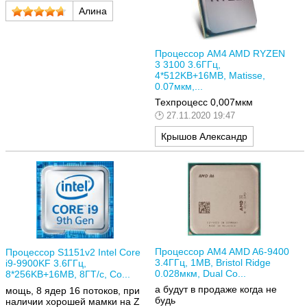
Алина
Процессор AM4 AMD RYZEN
3 3100 3.6ГГц,
4*512KB+16MB, Matisse,
0.07мкм,...
Техпроцесс 0,007мкм
27.11.2020 19:47
Крышов Александр
Процессор AM4 AMD A6-9400
Процессор S1151v2 Intel Core
3.4ГГц, 1MB, Bristol Ridge
i9-9900KF 3.6ГГц,
0.028мкм, Dual Co...
8*256KB+16MB, 8ГТ/с, Co...
а будут в продаже когда не
мощь, 8 ядер 16 потоков, при
будь
наличии хорошей мамки на Z