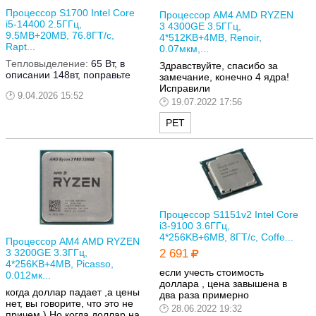
Процессор S1700 Intel Core
Процессор AM4 AMD RYZEN
i5-14400 2.5ГГц,
3 4300GE 3.5ГГц,
9.5MB+20MB, 76.8ГТ/с,
4*512KB+4MB, Renoir,
Rapt...
0.07мкм,...
Тепловыделение:
65 Вт, в
Здравствуйте, спасибо за
описании 148вт, поправьте
замечание, конечно 4 ядра!
Исправили
9.04.2026 15:52
19.07.2022 17:56
РЕТ
Процессор S1151v2 Intel Core
i3-9100 3.6ГГц,
4*256KB+6MB, 8ГТ/с, Coffe...
Процессор AM4 AMD RYZEN
3 3200GE 3.3ГГц,
2 691
4*256KB+4MB, Picasso,
если учесть стоимость
0.012мк...
доллара , цена завышена в
когда доллар падает ,а цены
два раза примерно
нет, вы говорите, что это не
28.06.2022 19:32
причем ) Но когда доллар на