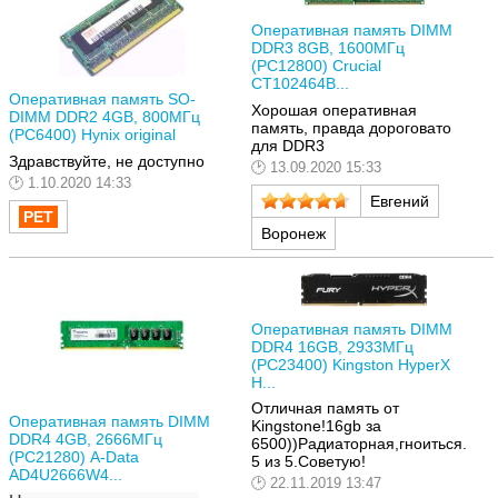
Оперативная память DIMM
DDR3 8GB, 1600МГц
(PC12800) Crucial
CT102464B...
Оперативная память SO-
Хорошая оперативная
DIMM DDR2 4GB, 800МГц
память, правда дороговато
(PC6400) Hynix original
для DDR3
Здравствуйте, не доступно
13.09.2020 15:33
1.10.2020 14:33
Евгений
Воронеж
Оперативная память DIMM
DDR4 16GB, 2933МГц
(PC23400) Kingston HyperX
H...
Отличная память от
Оперативная память DIMM
Kingstone!16gb за
DDR4 4GB, 2666МГц
6500))Радиаторная,гноиться.
(PC21280) A-Data
5 из 5.Советую!
AD4U2666W4...
22.11.2019 13:47