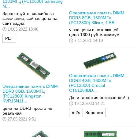
1333МГц (PC10600) Samsung
M...
Оперативная память DIMM
Здравствуйте, спасибо за
DDR3 8GB, 1600МГц
замечание, сейчас цена на
(PC12800) Kllisre, 1.5В
сайт видна
14.03.2022 18:46
у вас цены с потолка ,ей
цена 1300 руб максимум
РЕТ
7.11.2021 14:19
Оперативная память DIMM
DDR3 4GB, 1600МГц
(PC12800) Crucial
Оперативная память DIMM
CT51264BD...
DDR3 8GB, 1600МГц
(PC12800) Kingston
Да, и гарантия пожизненая! ;)
KVR16N11...
19.12.2020 14:21
цена на DDR3 просто не
m2s
Воронеж
реальная
27.05.2021 9:51