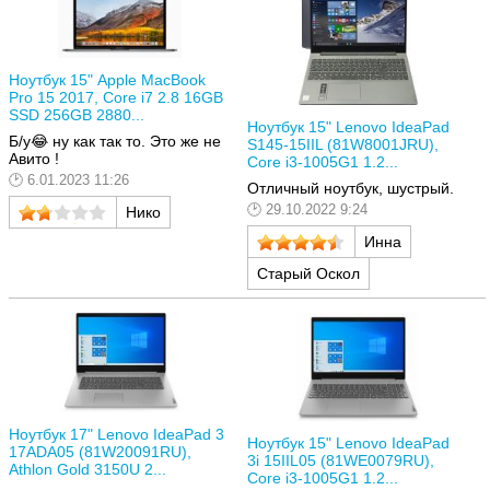
Ноутбук 15" Apple MacBook
Pro 15 2017, Core i7 2.8 16GB
SSD 256GB 2880...
Ноутбук 15" Lenovo IdeaPad
Б/у😂 ну как так то. Это же не
S145-15IIL (81W8001JRU),
Авито !
Core i3-1005G1 1.2...
6.01.2023 11:26
Отличный ноутбук, шустрый.
29.10.2022 9:24
Нико
Инна
Старый Оскол
Ноутбук 17" Lenovo IdeaPad 3
Ноутбук 15" Lenovo IdeaPad
17ADA05 (81W20091RU),
3i 15IIL05 (81WE0079RU),
Athlon Gold 3150U 2...
Core i3-1005G1 1.2...