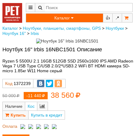
Каталог
👍
📍
Каталог
>
Ноутбуки, планшеты, смартфоны, GPS
>
Ноутбуки
>
Ноутбук 16"
>
Irbis
Ноутбук 16" Irbis 16NBC1501 Описание
Ryzen 5 5500U 2.1 16GB 512GB SSD 2560x1600 IPS AMD Radeon
Vega 7 USB Type C/USB 2.0/2*USB3.2 WiFi BT HDMI камера SD-
micro 1.85кг W11 Home серый
Код
1372239
38 560
50 000
-11 440
Наличие
Кос
Купить в кредит
Оплата