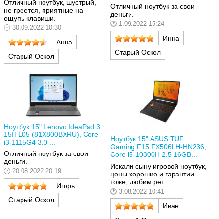
Отличный ноутбук, шустрый,
Отличный ноутбук за свои
не греется, приятные на
деньги.
ощупь клавиши.
1.09.2022 15:24
30.09.2022 10:30
Инна
Анна
Старый Оскол
Старый Оскол
Ноутбук 15" Lenovo IdeaPad 3
15ITL05 (81X800BXRU), Core
Ноутбук 15" ASUS TUF
i3-1115G4 3.0 ...
Gaming F15 FX506LH-HN236,
Отличный ноутбук за свои
Core i5-10300H 2.5 16GB...
деньги.
Искали сыну игровой ноутбук,
20.08.2022 20:19
цены хорошие и гарантии
тоже, любим рет
Игорь
3.08.2022 10:41
Старый Оскол
Иван