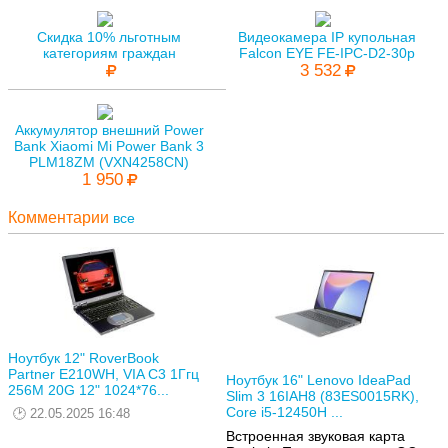
Скидка 10% льготным
Видеокамера IP купольная
категориям граждан
Falcon EYE FE-IPC-D2-30p
3 532
Аккумулятор внешний Power
Bank Xiaomi Mi Power Bank 3
PLM18ZM (VXN4258CN)
1 950
Комментарии
все
Ноутбук 12" RoverBook
Partner E210WH, VIA C3 1Ггц
Ноутбук 16" Lenovo IdeaPad
256M 20G 12" 1024*76...
Slim 3 16IAH8 (83ES0015RK),
Core i5-12450H ...
22.05.2025 16:48
Встроенная звуковая карта