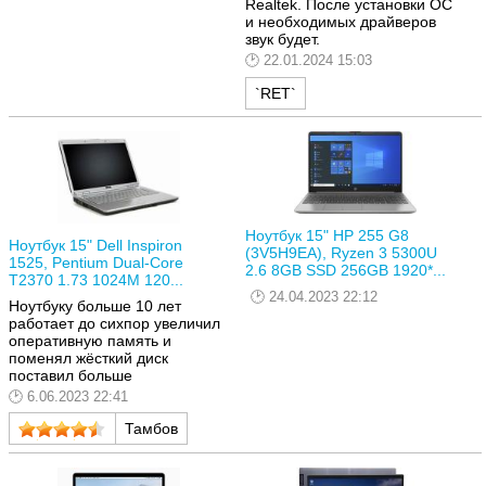
Realtek. После установки ОС
и необходимых драйверов
звук будет.
22.01.2024 15:03
`RET`
Ноутбук 15" HP 255 G8
Ноутбук 15" Dell Inspiron
(3V5H9EA), Ryzen 3 5300U
1525, Pentium Dual-Core
2.6 8GB SSD 256GB 1920*...
T2370 1.73 1024M 120...
24.04.2023 22:12
Ноутбуку больше 10 лет
работает до сихпор увеличил
оперативную память и
поменял жёсткий диск
поставил больше
6.06.2023 22:41
Тамбов