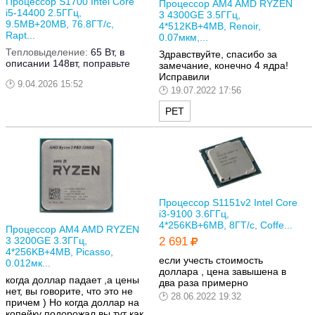
Процессор S1700 Intel Core
Процессор AM4 AMD RYZEN
i5-14400 2.5ГГц,
3 4300GE 3.5ГГц,
9.5MB+20MB, 76.8ГТ/с,
4*512KB+4MB, Renoir,
Rapt...
0.07мкм,...
Тепловыделение:
65 Вт, в
Здравствуйте, спасибо за
описании 148вт, поправьте
замечание, конечно 4 ядра!
Исправили
9.04.2026 15:52
19.07.2022 17:56
РЕТ
Процессор S1151v2 Intel Core
i3-9100 3.6ГГц,
4*256KB+6MB, 8ГТ/с, Coffe...
Процессор AM4 AMD RYZEN
3 3200GE 3.3ГГц,
2 691
4*256KB+4MB, Picasso,
если учесть стоимость
0.012мк...
доллара , цена завышена в
когда доллар падает ,а цены
два раза примерно
нет, вы говорите, что это не
28.06.2022 19:32
причем ) Но когда доллар на
копейку подорожал вы тут как