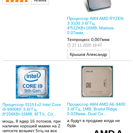
Алина
Процессор AM4 AMD RYZEN
3 3100 3.6ГГц,
4*512KB+16MB, Matisse,
0.07мкм,...
Техпроцесс 0,007мкм
27.11.2020 19:47
Крышов Александр
Процессор AM4 AMD A6-9400
Процессор S1151v2 Intel Core
3.4ГГц, 1MB, Bristol Ridge
i9-9900KF 3.6ГГц,
0.028мкм, Dual Co...
8*256KB+16MB, 8ГТ/с, Co...
а будут в продаже когда не
мощь, 8 ядер 16 потоков, при
будь
наличии хорошей мамки на Z
чипсете возьмет 5ггц на все