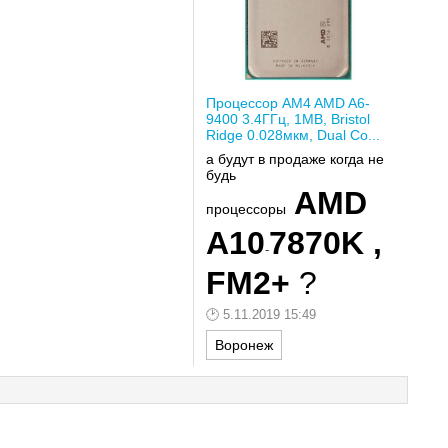
Процессор AM4 AMD A6-
9400 3.4ГГц, 1MB, Bristol
Ridge 0.028мкм, Dual Co...
а будут в продаже когда не
будь
AMD
процессоры
A
10
7870
K ,
-
FM2+
?
5.11.2019 15:49
Воронеж