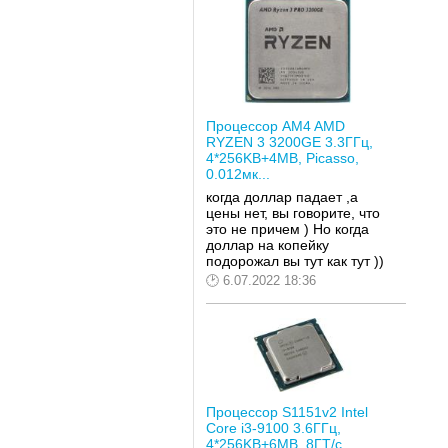
Процессор AM4 AMD
RYZEN 3 3200GE 3.3ГГц,
4*256KB+4MB, Picasso,
0.012мк...
когда доллар падает ,а
цены нет, вы говорите, что
это не причем ) Но когда
доллар на копейку
подорожал вы тут как тут ))
6.07.2022 18:36
Процессор S1151v2 Intel
Core i3-9100 3.6ГГц,
4*256KB+6MB, 8ГТ/с,