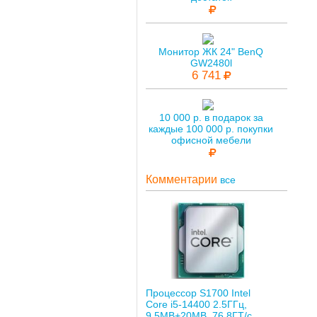
Монитор ЖК 24" BenQ
GW2480l
6 741
10 000 р. в подарок за
каждые 100 000 р. покупки
офисной мебели
Комментарии
все
Процессор S1700 Intel
Core i5-14400 2.5ГГц,
9.5MB+20MB, 76.8ГТ/с,