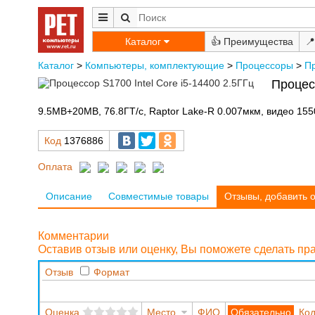
Каталог
👍
📍
Каталог
>
Компьютеры, комплектующие
>
Процессоры
>
П
Процес
9.5MB+20MB, 76.8ГТ/с, Raptor Lake-R 0.007мкм, видео 15
Код
1376886
Оплата
Описание
Совместимые товары
Отзывы, добавить 
Комментарии
Оставив отзыв или оценку, Вы поможете сделать п
Отзыв
Формат
Оценка
Место
ФИО
Код