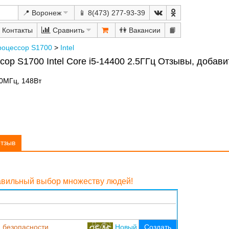
📍 Воронеж
📱 8(473) 277-93-39
Сравнить
👫
📙
роцессор S1700
>
Intel
сор S1700 Intel Core i5-14400 2.5ГГц Отзывы, добави
50МГц, 148Вт
отзыв
равильный выбор множеству людей!
 безопасности
Новый
Создать