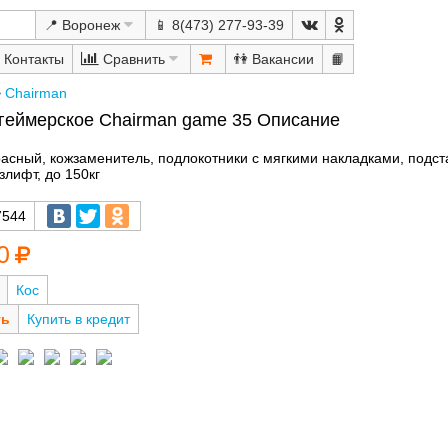
📍 Воронеж
📱 8(473) 277-93-39
Сравнить
👫
📙
>
Chairman
геймерское Chairman game 35 Описание
асный, кожзаменитель, подлокотники с мягкими накладками, подста
злифт, до 150кг
7544
0
Кос
Купить в кредит