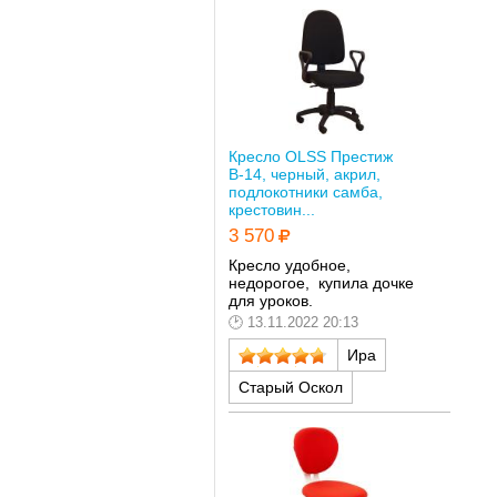
Кресло OLSS Престиж
В-14, черный, акрил,
подлокотники самба,
крестовин...
3 570
Кресло удобное,
недорогое, купила дочке
для уроков.
13.11.2022 20:13
Ира
Старый Оскол