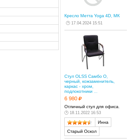
Кресло Метта Yoga 4D, МК
17.04.2024 15:51
Стул OLSS Самбо О,
черный, кожзаменитель,
каркас - хром,
подлокотники ...
6 980
Отличный стул для офиса.
18.11.2022 16:53
Инна
Старый Оскол