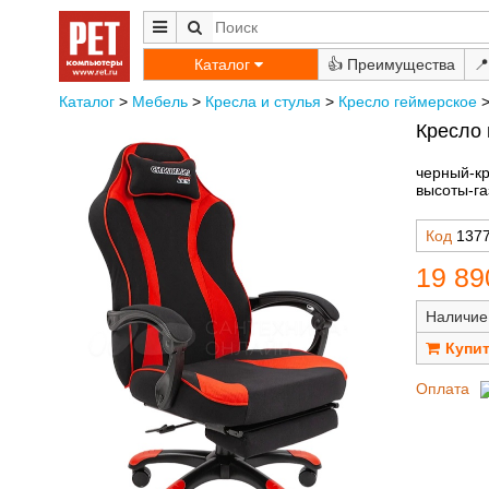
Каталог
👍
📍
Каталог
>
Мебель
>
Кресла и стулья
>
Кресло геймерское
Кресло 
черный-кр
высоты-га
Код
137
19 89
Наличие
Оплата