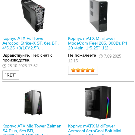
Корпус ATX FullTower
Корпус mATX MiniTower
Aerocool Strike-X ST, без БП,
ModeCom Feel 205, 300Вт, P4
4*5.25"+0(10)*2.5"/...
20+4pin, 1*5.25"+1(2...
Здравствуйте. Нет, снят с
Не пожалеете
7.09.2025
производства.
12:15
28.10.2025 17:52
`RET`
Корпус ATX MidiTower Zalman
Корпус mATX MidiTower
S4 Plus, без БП,
Aerocool AeroCool Bolt Mini