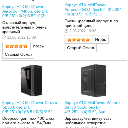
Корпус ATX MidiTower
Корпус ATX MidiTower
Aerocool GLO, без БП, 0*5.25"
Aerocool Python, без БП,
+0(3)*3.5" +0(5)*2....
0*5.25" +0(2)*3.5" +0(3)...
Очень красивый корпус и по
Отличный корпус,
приятной цене
вместительный и очень
5.08.2022 10:32
красивый
11.08.2022 15:09
Игорь
Игорь
Старый Оскол
Старый Оскол
Корпус ATX MidiTower Ginzzu
Корпус ATX MidiTower Winard
SL300, без БП,
Benco 3010, без БП,
0*5.25"+0(2)*3.5+"0(3)*2.5"...
4*5.25"+1(4)*3.5", Aud...
Deepcool gammax 400 влез
Здравствуйте, внизу есть
при его высоте в 154,7мм
небольшое отверстие.