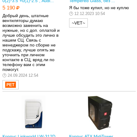
0(2)*3.5"+0(1)*2.5", Audi...
Tempered Glass, без ...
5 190
Я бы тоже купил, но не куплю
12.12.2023 10:54
Добрый день, штатные
вентиляторы думаю
~VET~
возможно заменить на
нужные, но с доп. оплатой и
лучше обсудить это лично в
нашем СЦ. Связь с
менеджером по сборке не
подскажу, лучше опять же
уточнить при личном
контакте в СЦ, вряд ли по
телефону вам с этим
помогут.
24.09.2024 12:54
Корпус Linkworld LW-312D,
Корпус ATX MidiTower