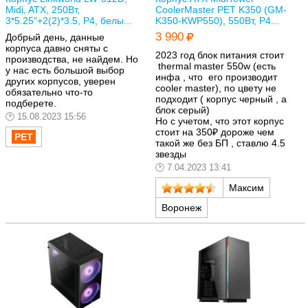
Midi, ATX, 250Вт,
CoolerMaster РЕТ K350 (GM-
3*5.25"+2(2)*3.5, P4, белы...
K350-KWP550), 550Вт, P4...
3 990
Добрый день, данные
корпуса давно сняты с
2023 год блок питания стоит
производства, не найдем. Но
thermal master 550w (есть
у нас есть большой выбор
инфа , что его производит
других корпусов, уверен
cooler master), по цвету не
обязательно что-то
подходит ( корпус черный , а
подберете.
блок серый)
15.08.2023 15:56
Но с учетом, что этот корпус
стоит на 350₽ дороже чем
такой же без БП , ставлю 4.5
звезды
7.04.2023 13:41
Максим
Воронеж