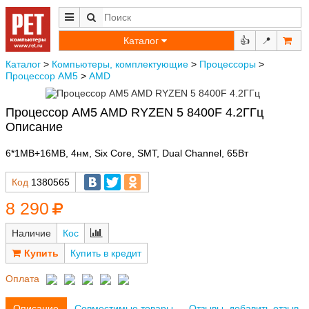
Каталог
👍
📍
Каталог
>
Компьютеры, комплектующие
>
Процессоры
>
Процессор AM5
>
AMD
Процессор AM5 AMD RYZEN 5 8400F 4.2ГГц
Описание
6*1MB+16MB, 4нм, Six Core, SMT, Dual Channel, 65Вт
Код
1380565
8 290
Наличие
Кос
Купить в кредит
Оплата
Описание
Совместимые товары
Отзывы, добавить отзыв