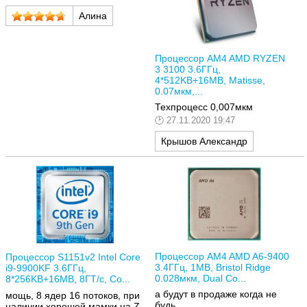
Алина
Процессор AM4 AMD RYZEN
3 3100 3.6ГГц,
4*512KB+16MB, Matisse,
0.07мкм,...
Техпроцесс 0,007мкм
27.11.2020 19:47
Крышов Александр
Процессор AM4 AMD A6-9400
Процессор S1151v2 Intel Core
3.4ГГц, 1MB, Bristol Ridge
i9-9900KF 3.6ГГц,
0.028мкм, Dual Co...
8*256KB+16MB, 8ГТ/с, Co...
а будут в продаже когда не
мощь, 8 ядер 16 потоков, при
будь
наличии хорошей мамки на Z