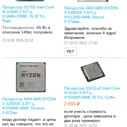
Процессор S1700 Intel Core
Процессор AM4 AMD RYZEN
i5-14400 2.5ГГц,
3 4300GE 3.5ГГц,
9.5MB+20MB, 76.8ГТ/с,
4*512KB+4MB, Renoir,
Rapt...
0.07мкм,...
Тепловыделение:
65 Вт, в
Здравствуйте, спасибо за
описании 148вт, поправьте
замечание, конечно 4 ядра!
Исправили
9.04.2026 15:52
19.07.2022 17:56
РЕТ
Процессор S1151v2 Intel Core
i3-9100 3.6ГГц,
4*256KB+6MB, 8ГТ/с, Coffe...
Процессор AM4 AMD RYZEN
3 3200GE 3.3ГГц,
2 691
4*256KB+4MB, Picasso,
если учесть стоимость
0.012мк...
доллара , цена завышена в
когда доллар падает ,а цены
два раза примерно
нет, вы говорите, что это не
28.06.2022 19:32